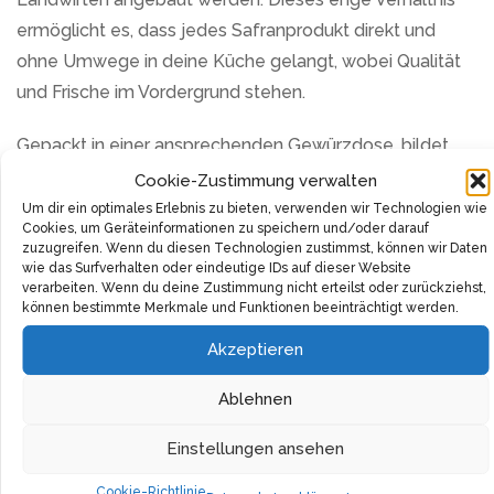
ermöglicht es, dass jedes Safranprodukt direkt und
ohne Umwege in deine Küche gelangt, wobei Qualität
und Frische im Vordergrund stehen.
Gepackt in einer ansprechenden Gewürzdose, bildet
dieses Gewürz nicht nur in deiner Küche einen
Cookie-Zustimmung verwalten
wertvollen Schatz, sondern ist auch eine exzellente
Um dir ein optimales Erlebnis zu bieten, verwenden wir Technologien wie
Cookies, um Geräteinformationen zu speichern und/oder darauf
Geschenkidee für jeden, der die Kunst des Kochens
zuzugreifen. Wenn du diesen Technologien zustimmst, können wir Daten
schätzt. Safran, oft als das teuerste Gewürz der Welt
wie das Surfverhalten oder eindeutige IDs auf dieser Website
verarbeiten. Wenn du deine Zustimmung nicht erteilst oder zurückziehst,
bezeichnet, bietet einen unvergleichlichen Geschmack,
können bestimmte Merkmale und Funktionen beeinträchtigt werden.
der sowohl leicht bitter als auch tief aromatisch ist. Ein
Akzeptieren
Hauch von Safran kann einem einfachen Gericht eine
exquisit komplexe Note verleihen.
Ablehnen
In der kulinarischen Welt ist Safran insbesondere in der
Einstellungen ansehen
orientalischen und mediterranen Küche eine
Cookie-Richtlinie