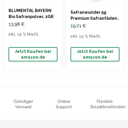
BLUMENTAL BAYERN
Safranwunder 5g
Bio Safranpulver, 2GR
Premium Safranfäden
13,98
€
Klasse 1
19,71
€
inkl. 19 % MwSt.
inkl. 19 % MwSt.
Jetzt Kaufen bei
Jetzt Kaufen bei
amazon.de
amazon.de
Günstiger
Online
Flexible
Versand
Support
Bezahlmethoden