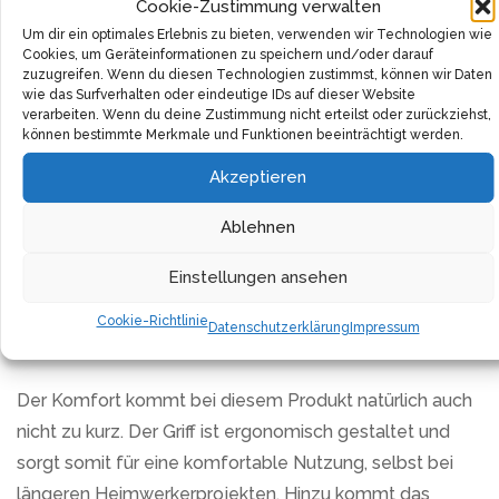
Cookie-Zustimmung verwalten
Eine Besonderheit dieses Produkts ist der kraftvolle
Um dir ein optimales Erlebnis zu bieten, verwenden wir Technologien wie
Motor. Er sorgt für eine konstante Leistung, die sich
Cookies, um Geräteinformationen zu speichern und/oder darauf
sehen lassen kann, und das, obwohl er erstaunlich
zuzugreifen. Wenn du diesen Technologien zustimmst, können wir Daten
wie das Surfverhalten oder eindeutige IDs auf dieser Website
energieeffizient ist. Ob grobe oder präzise Arbeiten, mit
verarbeiten. Wenn du deine Zustimmung nicht erteilst oder zurückziehst,
können bestimmte Merkmale und Funktionen beeinträchtigt werden.
diesem Tool musst du keine Kompromisse eingehen.
Akzeptieren
Die mitgelieferten Aufsätze sind von hoher Qualität und
lassen sich einfach und schnell wechseln. Hierüber
Ablehnen
ermöglicht das Produkt ein breites
Einstellungen ansehen
Anwendungsspektrum, das seinesgleichen sucht. Du
bist mit diesem Produkt in der Lage, die
Cookie-Richtlinie
Datenschutzerklärung
Impressum
anspruchsvollsten Aufgaben zu bewältigen.
Der Komfort kommt bei diesem Produkt natürlich auch
nicht zu kurz. Der Griff ist ergonomisch gestaltet und
sorgt somit für eine komfortable Nutzung, selbst bei
längeren Heimwerkerprojekten. Hinzu kommt das