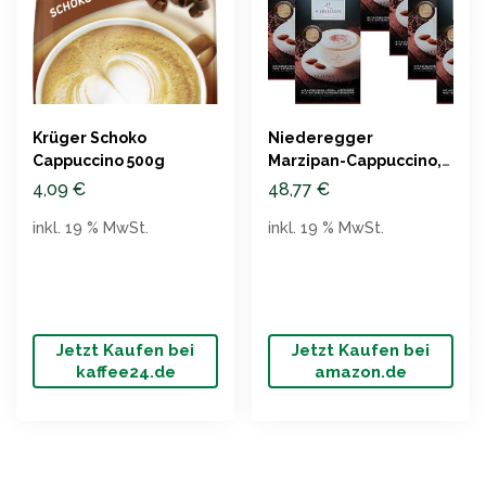
Krüger Schoko
Niederegger
Cappuccino 500g
Marzipan-Cappuccino,
10 Beutel, 8er Pack
4,09
€
48,77
€
inkl. 19 % MwSt.
inkl. 19 % MwSt.
Jetzt Kaufen bei
Jetzt Kaufen bei
kaffee24.de
amazon.de