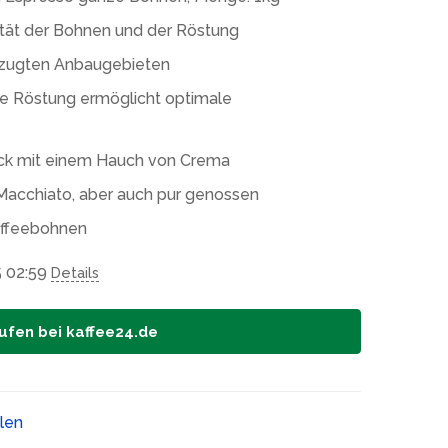
ität der Bohnen und der Röstung
zugten Anbaugebieten
che Röstung ermöglicht optimale
ack mit einem Hauch von Crema
 Macchiato, aber auch pur genossen
affeebohnen
5 02:59
Details
ufen bei kaffee24.de
ilen