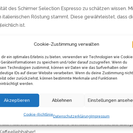
lität des Schirmer Selection Espresso zu schätzen wissen. 
n italienischen Röstung stammt. Diese gewährleistet, dass d
chlich ist.
spresso ist sein vollmundiger Geschmack. Dieser Espresso bri
Cookie-Zustimmung verwalten
eistern wird. Egal ob morgens zum Aufwachen, tagsüber fü
n Kaffeemoment.
dir ein optimales Erlebnis zu bieten, verwenden wir Technologien wie Cookie
Geräteinformationen zu speichern und/oder darauf zuzugreifen. Wenn du
sen Technologien zustimmst, können wir Daten wie das Surfverhalten oder
 des Espressos, die ihm eine luxuriöse Textur und ein reichha
deutige IDs auf dieser Website verarbeiten. Wenn du deine Zustimmung nicht
r, dass der Geschmack jedes Schluckes in deinem Mund zur 
eilst oder zurückziehst, können bestimmte Merkmale und Funktionen
inträchtigt werden.
einsetzbar: Egal ob für die Zubereitung eines cremigen Cappu
Akzeptieren
Ablehnen
Einstellungen anseh
in vollendetes Kaffeeerlebnis.
Cookie-Richtlinie
dem Kauf dieses Produkts ein 1kg Paket ganze Kaffeebohnen e
Datenschutzerklärung
Impressum
behält. Ausreichend für zahlreiche Genussmomente, die dich
Kaffeeliebhaber!