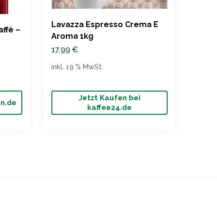
Lavazza Espresso Crema E
ffè –
Mari
Aroma 1kg
Tradi
17,99
€
Röst
43,9
inkl. 19 % MwSt.
inkl. 
Jetzt Kaufen bei
on.de
Jet
kaffee24.de