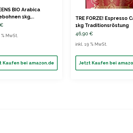
ENS BIO Arabica
ebohnen 1kg,
TRE FORZE! Espresso Ca
mbien Fernando
€
1kg Traditionsröstung
46,90
€
19 % MwSt.
inkl. 19 % MwSt.
t Kaufen bei amazon.de
Jetzt Kaufen bei amaz