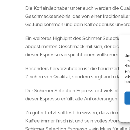
Die Koffeinliebhaber unter euch werden die Qua
Geschmackserlebnis, das von einer traditionelle
Geltung kommen und dein Kaffeegenuss unverglei
Ein weiteres Highlight des Schirmer Selection E
abgestimmten Geschmack mit sich, der dich beg
dieser Espresso verspricht einen vollkommene
Um 
um 
die
Besonders hervorzuheben ist die hauchzarte Crema
ein
Zeichen von Qualität, sondern sorgt auch dafü
ert
bee
Der Schirmer Selection Espresso ist vielseitig 
dieser Espresso erfüllt alle Anforderungen für e
Zu guter Letzt solltest du wissen, dass du mit 
Kaffee immer frisch ist und sein volles Aroma 
Schirmer Selection Espresso – ein Muss für alle 