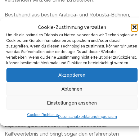
Bestehend aus besten Arabica- und Robusta-Bohnen,
verströmt dieser Espresso ein reichhaltiges und
Cookie-Zustimmung verwalten
elegantes Aroma, das man sonst nur aus der
Um dir ein optimales Erlebnis zu bieten, verwenden wir Technologien wie
italienischen Espresso-Bar kennt. Mit intensiver Sorgfalt
Cookies, um Geräteinformationen zu speichern und/oder darauf
zuzugreifen. Wenn du diesen Technologien zustimmst, können wir Daten
und Feinschliff wird jede Bohne ausgewählt und
wie das Surfverhalten oder eindeutige IDs auf dieser Website
verarbeitet, um einen erlesen schmeckenden Espresso
verarbeiten. Wenn du deine Zustimmung nicht erteilst oder zurückziehst,
können bestimmte Merkmale und Funktionen beeinträchtigt werden.
herzustellen.
Akzeptieren
Freuen Sie sich auf eine ganz besondere Note, die eine
Ablehnen
feine Verbindung aus leicht schokoladigen Genüssen
bietet. Jede Tasse enthüllt eine unverwechselbare
Einstellungen ansehen
Geschmackskomposition, die Ihren Gaumen mit einer
Cookie-Richtlinie
nussbraunen, samtig-dicken Crema streichelt. Dieser
Datenschutzerklärung
Impressum
Espresso garantiert ein Hingabe weckendes
Kaffeeerlebnis und bringt sogar den erfahrensten