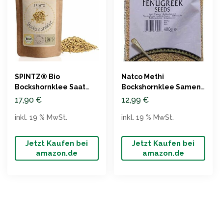
SPINTZ® Bio
Natco Methi
Bockshornklee Saat
Bockshornklee Samen,
1000g – Vegan
400g
17,90
€
12,99
€
inkl. 19 % MwSt.
inkl. 19 % MwSt.
Jetzt Kaufen bei
Jetzt Kaufen bei
amazon.de
amazon.de