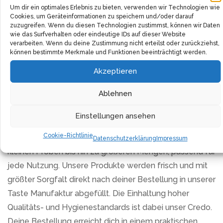
offenbart es seine wohltuenden Eigenschaften. Um
Um dir ein optimales Erlebnis zu bieten, verwenden wir Technologien wie
diesen zu genießen, übergießt man einfach zwei
Cookies, um Geräteinformationen zu speichern und/oder darauf
zuzugreifen. Wenn du diesen Technologien zustimmst, können wir Daten
Teelöffel des Pulvers mit kochendem Wasser, lässt es
wie das Surfverhalten oder eindeutige IDs auf dieser Website
zehn Minuten lang ziehen und seiht es dann ab. Nach
verarbeiten. Wenn du deine Zustimmung nicht erteilst oder zurückziehst,
können bestimmte Merkmale und Funktionen beeinträchtigt werden.
Belieben kann der Tee mit Honig gesüßt werden, um
Akzeptieren
seine bitteren Nuancen sanft auszugleichen.
Ablehnen
TASTE MARKET verpflichtet sich, dir nur Produkte von
höchster Qualität anzubieten. Unser Bockshornklee-
Einstellungen ansehen
Pulver stammt aus sorgfältiger Auswahl und wird in
Cookie-Richtlinie
verschiedenen Verpackungsgrößen angeboten, von
Datenschutzerklärung
Impressum
kleinen Proben bis hin zu größeren Mengen, passend für
jede Nutzung. Unsere Produkte werden frisch und mit
größter Sorgfalt direkt nach deiner Bestellung in unserer
Taste Manufaktur abgefüllt. Die Einhaltung hoher
Qualitäts- und Hygienestandards ist dabei unser Credo.
Deine Bestellung erreicht dich in einem praktischen,