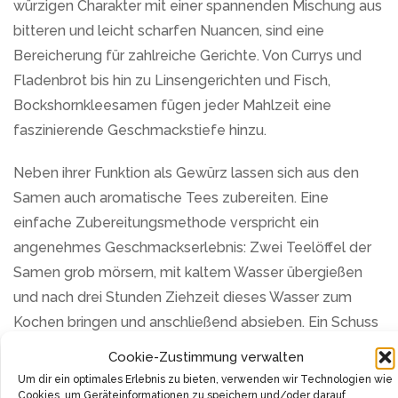
würzigen Charakter mit einer spannenden Mischung aus
bitteren und leicht scharfen Nuancen, sind eine
Bereicherung für zahlreiche Gerichte. Von Currys und
Fladenbrot bis hin zu Linsengerichten und Fisch,
Bockshornkleesamen fügen jeder Mahlzeit eine
faszinierende Geschmackstiefe hinzu.
Neben ihrer Funktion als Gewürz lassen sich aus den
Samen auch aromatische Tees zubereiten. Eine
einfache Zubereitungsmethode verspricht ein
angenehmes Geschmackserlebnis: Zwei Teelöffel der
Samen grob mörsern, mit kaltem Wasser übergießen
und nach drei Stunden Ziehzeit dieses Wasser zum
Kochen bringen und anschließend absieben. Ein Schuss
Honig vermag den Tee perfekt abzurunden und sorgt
Cookie-Zustimmung verwalten
für einen süßen Kontrast zu den kräftigen Noten des
Um dir ein optimales Erlebnis zu bieten, verwenden wir Technologien wie
Bockshornklees.
Cookies, um Geräteinformationen zu speichern und/oder darauf