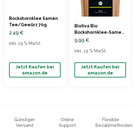
Bockshornklee Samen
Tee/Gewürz 70g
Biotiva Bio
2,49
€
Bockshornklee-Samen
gemahlen 250g
9,99
€
inkl. 19 % MwSt.
inkl. 19 % MwSt.
Jetzt Kaufen bei
Jetzt Kaufen bei
amazon.de
amazon.de
Günstiger
Online
Flexible
Versand
Support
Bezahlmethoden