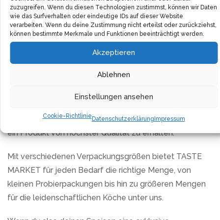
zuzugreifen. Wenn du diesen Technologien zustimmst, können wir Daten
wie das Surfverhalten oder eindeutige IDs auf dieser Website
TASTE MARKET präsentiert dir diese vielseitigen
verarbeiten. Wenn du deine Zustimmung nicht erteilst oder zurückziehst,
können bestimmte Merkmale und Funktionen beeinträchtigt werden.
Samen in einer praktischen und umweltfreundlichen
Verpackung. Der wiederverschließbare Beutel aus
Akzeptieren
Kraftpapier garantiert nicht nur die Frische und Qualität
Ablehnen
der Saat, sondern ist auch ein Beitrag zum Schutz
unserer Umwelt. Jedes Produkt bei TASTE MARKET
Einstellungen ansehen
wird mit größter Sorgfalt ausgewählt und in der eigenen
Cookie-Richtlinie
Manufaktur handverpackt, sodass du sicher sein kannst,
Datenschutzerklärung
Impressum
ein Produkt von höchster Qualität zu erhalten.
Mit verschiedenen Verpackungsgrößen bietet TASTE
MARKET für jeden Bedarf die richtige Menge, von
kleinen Probierpackungen bis hin zu größeren Mengen
für die leidenschaftlichen Köche unter uns.