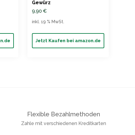
Gewürz
für 
9,90
€
inkl. 19 % MwSt.
on.de
Jetzt Kaufen bei amazon.de
Jet
Flexible Bezahlmethoden
Zahle mit verschiedenen Kreditkarten