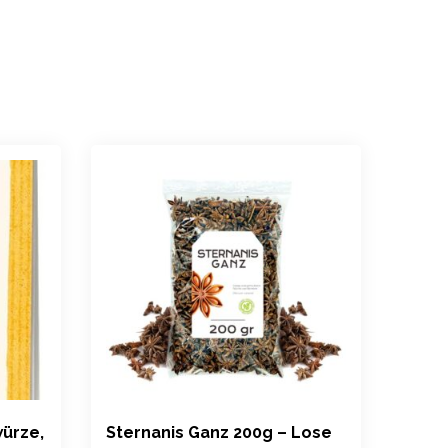
ürze,
Sternanis Ganz 200g – Lose
Azaf