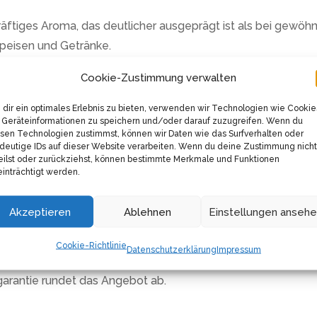
ftiges Aroma, das deutlicher ausgeprägt ist als bei gewöhn
Speisen und Getränke.
Cookie-Zustimmung verwalten
hen und vietnamesischen Küche, gehört Sternanis zu den Sta
westlichen Raum findet er sich in Getränken wie Absinth un
dir ein optimales Erlebnis zu bieten, verwenden wir Technologien wie Cookie
Geräteinformationen zu speichern und/oder darauf zuzugreifen. Wenn du
umfassen antioxidative, entzündungshemmende und antimikro
sen Technologien zustimmst, können wir Daten wie das Surfverhalten oder
deutige IDs auf dieser Website verarbeiten. Wenn du deine Zustimmung nicht
nd Atemwegserkrankungen. Eine medizinische Anwendung sol
eilst oder zurückziehst, können bestimmte Merkmale und Funktionen
inträchtigt werden.
ür Tees und Aufgüsse. In heißem Wasser entfalten sie ihr vo
Akzeptieren
Ablehnen
Einstellungen anseh
Cookie-Richtlinie
Datenschutzerklärung
Impressum
sprodukte und sichere Anwendung. Die Herstellung, Verpack
arantie rundet das Angebot ab.