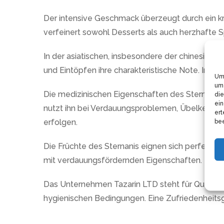
Der intensive Geschmack überzeugt durch ein krä
verfeinert sowohl Desserts als auch herzhafte 
In der asiatischen, insbesondere der chinesisc
und Eintöpfen ihre charakteristische Note. Im 
Um 
um 
Die medizinischen Eigenschaften des Sternanis 
die
ein
nutzt ihn bei Verdauungsproblemen, Übelkeit u
ert
erfolgen.
bee
Die Früchte des Sternanis eignen sich perfekt f
mit verdauungsfördernden Eigenschaften.
Das Unternehmen Tazarin LTD steht für Qualität
hygienischen Bedingungen. Eine Zufriedenheitsg