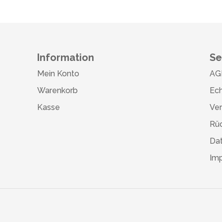
Information
Se
Mein Konto
AG
Warenkorb
Ech
Kasse
Ve
Rü
Da
Im