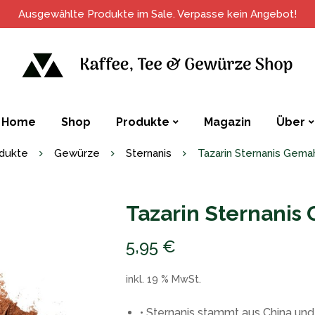
Ausgewählte Produkte im Sale. Verpasse kein Angebot!
Home
Shop
Produkte
Magazin
Über
dukte
Gewürze
Sternanis
Tazarin Sternanis Gema
Tazarin Sternanis
5,95
€
inkl. 19 % MwSt.
• Sternanis stammt aus China und