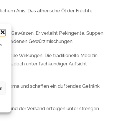
lichem Anis. Das ätherische Öl der Früchte
ndard-Gewürzen. Er verleiht Pekingente, Suppen
d verschiedenen Gewürzmischungen.
s,
bielle Wirkungen. Die traditionelle Medizin
lte jedoch unter fachkundiger Aufsicht
lles Aroma und schaffen ein duftendes Getränk
en
ung und der Versand erfolgen unter strengen