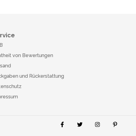
rvice
B
theit von Bewertungen
rsand
ckgaben und Rückerstattung
tenschutz
pressum