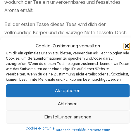
wodurch der Tee ein unverkennbares und fesselndes
Aroma erhält.
Bei der ersten Tasse dieses Tees wird dich der
vollmundige Körper und die würzige Note fesseln. Doch
was diesen Tee wirklich unvergleichlich macht, ist der
Cookie-Zustimmung verwalten
klare Nachgeschmack der Mandarine, der sich
Um dir ein optimales Erlebnis zu bieten, verwenden wir Technologien wie
harmonisch in die Komposition des Tees einfügt.
Cookies, um Geräteinformationen zu speichern und/oder darauf
zuzugreifen. Wenn du diesen Technologien zustimmst, können wir Daten
wie das Surfverhalten oder eindeutige IDs auf dieser Website
Dieser Tee ist eine wahre Offenbarung für jeden
verarbeiten. Wenn du deine Zustimmung nicht erteilst oder zurückziehst,
Teegenießer, besonders in der gemütlichen
können bestimmte Merkmale und Funktionen beeinträchtigt werden.
Weihnachtszeit. Durch sein unverwechselbares
Akzeptieren
Aussehen und den reichen Geschmack ist er auch eine
Ablehnen
ausgezeichnete Geschenkidee.
Einstellungen ansehen
Das Aroma dieses Tees ist ausgewogen und mild,
geprägt von den erdigen Tönen des schwarzen Pu-Erh
Cookie-Richtlinie
Datenschutzerklärung
Impressum