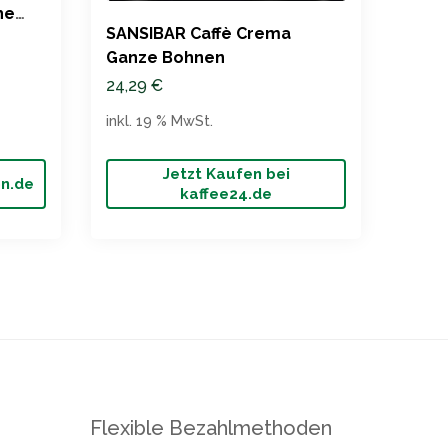
Arom
he
17,9
SANSIBAR Caffè Crema
Ganze Bohnen
inkl. 
24,29
€
inkl. 19 % MwSt.
Jetzt Kaufen bei
on.de
kaffee24.de
Flexible Bezahlmethoden