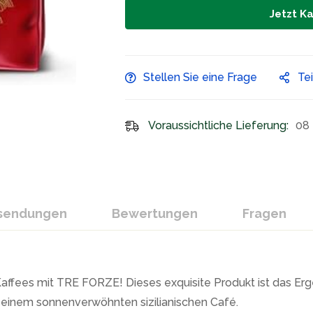
Jetzt K
Stellen Sie eine Frage
Te
Voraussichtliche Lieferung:
08 
ksendungen
Bewertungen
Fragen
n Kaffees mit TRE FORZE! Dieses exquisite Produkt ist das Er
in einem sonnenverwöhnten sizilianischen Café.