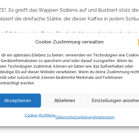
. Es greift das Wappen Siziliens auf und illustriert stolz di
iert die dreifache Stärke, die dieser Kaffee in jedem Schluc
eine Erfahrung, eine Reise. Durch die Verwendung handverles
Cookie-Zustimmung verwalten
siven Geschmack besticht. Er erfüllt dein Zuhause mit dem 
.
dir ein optimales Erlebnis zu bieten, verwenden wir Technologien wie Cookie
Geräteinformationen zu speichern und/oder darauf zuzugreifen. Wenn du
en Kaffee, der den authentischen Geschmack Italiens in jede
sen Technologien zustimmst, können wir Daten wie das Surfverhalten oder
deutige IDs auf dieser Website verarbeiten. Wenn du deine Zustimmung nicht
l, für einen Moment in die sonnige Landschaft Siziliens ab
eilst oder zurückziehst, können bestimmte Merkmale und Funktionen
inträchtigt werden.
lität, Geschmack und Authentizität. Gib deiner Kaffeepause
Akzeptieren
Ablehnen
Einstellungen anseh
robier ihn aus und genieße ein Stückchen original italienis
Cookie-Richtlinie
Datenschutzerklärung
Impressum