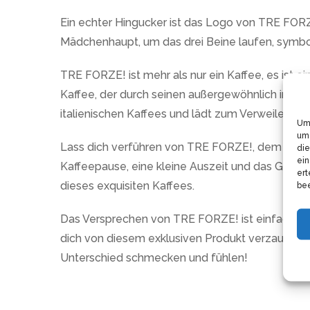
Ein echter Hingucker ist das Logo von TRE FORZE!
Mädchenhaupt, um das drei Beine laufen, symbolis
TRE FORZE! ist mehr als nur ein Kaffee, es ist 
Kaffee, der durch seinen außergewöhnlich inten
italienischen Kaffees und lädt zum Verweilen ein
Um 
um 
Lass dich verführen von TRE FORZE!, dem exklusiv
die
ein
Kaffeepause, eine kleine Auszeit und das Gefüh
ert
dieses exquisiten Kaffees.
bee
Das Versprechen von TRE FORZE! ist einfach: Qua
dich von diesem exklusiven Produkt verzaubern. P
Unterschied schmecken und fühlen!