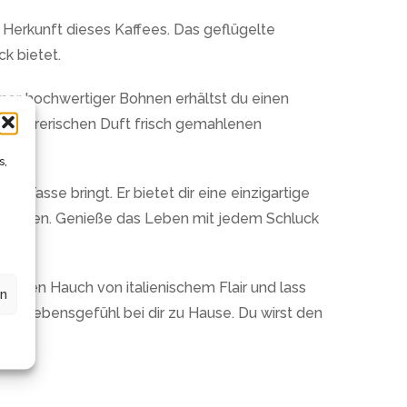
e Herkunft dieses Kaffees. Das geflügelte
k bietet.
ener, hochwertiger Bohnen erhältst du einen
verführerischen Duft frisch gemahlenen
s,
 Tasse bringt. Er bietet dir eine einzigartige
zutauchen. Genieße das Leben mit jedem Schluck
 einen Hauch von italienischem Flair und lass
en
ches Lebensgefühl bei dir zu Hause. Du wirst den