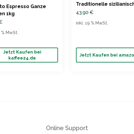
Traditionelle sizilianisc
to Espresso Ganze
Röstung
43,90
€
en 1kg
€
inkl. 19 % MwSt.
19 % MwSt.
Jetzt Kaufen bei
Jetzt Kaufen bei amaz
kaffee24.de
Online Support