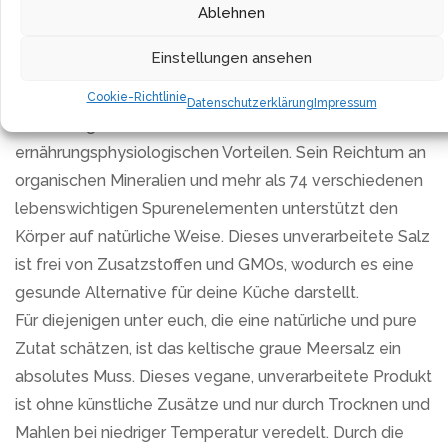
perfekt für die tägliche Küche geeignet, vom Backen
Ablehnen
und Einlegen bis hin zum Verfeinern von Fleisch und
Einstellungen ansehen
Gemüse.
Im Vergleich zu herkömmlichem Speisesalz bietet das
Cookie-Richtlinie
Datenschutzerklärung
Impressum
keltische graue Meersalz eine Fülle an
ernährungsphysiologischen Vorteilen. Sein Reichtum an
organischen Mineralien und mehr als 74 verschiedenen
lebenswichtigen Spurenelementen unterstützt den
Körper auf natürliche Weise. Dieses unverarbeitete Salz
ist frei von Zusatzstoffen und GMOs, wodurch es eine
gesunde Alternative für deine Küche darstellt.
Für diejenigen unter euch, die eine natürliche und pure
Zutat schätzen, ist das keltische graue Meersalz ein
absolutes Muss. Dieses vegane, unverarbeitete Produkt
ist ohne künstliche Zusätze und nur durch Trocknen und
Mahlen bei niedriger Temperatur veredelt. Durch die