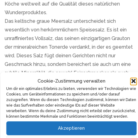
Köche weltweit auf die Qualität dieses natürlichen
Wunderproduktes.
Das keltische graue Meersalz unterscheidet sich
wesentlich von herkömmlichem Speisesalz. Es ist ein
unraffiniertes Vollsalz, das seinen einzigartigen Grauton
der mineralreichen Tonerde verdankt, in der es geerntet
wird. Dieses Salz fügt deinen Gerichten nicht nur
Geschmack hinzu, sondern bereichert sie auch um eine
subtile Mineralität, die sowohl Feinschmecker als auch
Cookie-Zustimmung verwalten
gesundheitsbewusste Köche zu schätzen wissen.
Um dir ein optimales Erlebnis zu bieten, verwenden wir Technologien wie
Eine Prise dieses Meersalzes ist eine Bereicherung für
Cookies, um Geräteinformationen zu speichern und/oder darauf
jedes Gericht. Egal, ob es als Tafelsalz verwendet wird,
zuzugreifen. Wenn du diesen Technologien zustimmst, können wir Daten
wie das Surfverhalten oder eindeutige IDs auf dieser Website
dem Kochwasser hinzugefügt oder zum Abschmecken
verarbeiten. Wenn du deine Zustimmung nicht erteilst oder zurückziehst,
von Soßen und Suppen genutzt wird: Das keltische
können bestimmte Merkmale und Funktionen beeinträchtigt werden.
graue Meersalz verleiht jedem Gericht eine
Akzeptieren
geschmackvolle Tiefe. Dank seiner Vielseitigkeit ist es