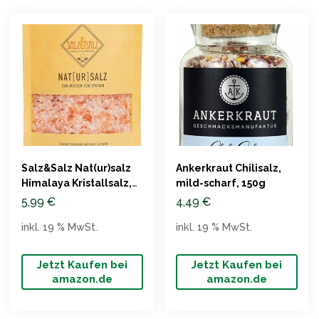
Salz&Salz Nat(ur)salz
Ankerkraut Chilisalz,
Himalaya Kristallsalz,
mild-scharf, 150g
Grob & Fein, 400g &
5,99
€
4,49
€
900g
inkl. 19 % MwSt.
inkl. 19 % MwSt.
Jetzt Kaufen bei
Jetzt Kaufen bei
amazon.de
amazon.de