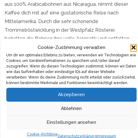
aus 100% Arabicabohnen aus Nicaragua, nimmt dieser
Kaffee dich mit auf eine gustatorische Reise nach
Mittelamerika. Durch die sehr schonende
Trommelröstwicklung in der Westpfalz Rösterei
behalten die Bohnen ihre volle Aromatik und entfalten
in der Tasse einen cremigen Kaffeegeschmack mit
Cookie-Zustimmung verwalten
Um dir ein optimales Erlebnis zu bieten, verwenden wir Technologien wie
edlen nussigen Noten und eleganter Würze.
Cookies, um Geräteinformationen zu speichern und/oder darauf
zuzugreifen. Wenn du diesen Technologien zustimmst, können wir Daten
Diese liebevoll und detailgenaue gerösteten Bohnen
wie das Surfverhalten oder eindeutige IDs auf dieser Website
verarbeiten. Wenn du deine Zustimmung nicht erteilst oder zurückziehst,
haben einen mittleren Röstgrad und einen von Natur
können bestimmte Merkmale und Funktionen beeinträchtigt werden.
aus milden Geschmack. Das Resultat ist ein Kaffee mit
Akzeptieren
geringem Säureanteil und minimierten Bitterstoffen. Ob
pur als Caffe Crema, oder als Basis für einen
Ablehnen
verführerischen Cappuccino oder Latte Macchiato, der
BIO Matagalpa erlaubt vielfältige Zubereitungen, die
Einstellungen ansehen
dich begeistern werden.
Cookie-Richtlinie
Datenschutzerklärung
Impressum