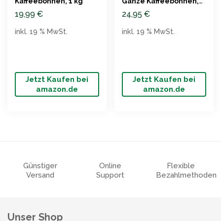
Kaffeebohnen, 1 kg
Ganze Kaffeebohnen,
1000g
19,99
€
24,95
€
inkl. 19 % MwSt.
inkl. 19 % MwSt.
Jetzt Kaufen bei
Jetzt Kaufen bei
amazon.de
amazon.de
Günstiger
Online
Flexible
Versand
Support
Bezahlmethoden
Unser Shop