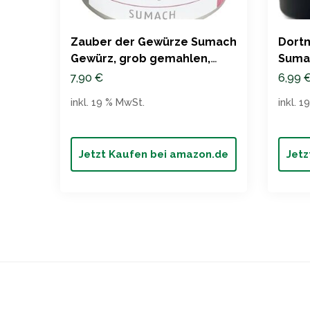
Zauber der Gewürze Sumach
Dort
Gewürz, grob gemahlen,
Sumac
Premium-Qualität, 60g
7,90
€
6,99
inkl. 19 % MwSt.
inkl. 
Jetzt Kaufen bei amazon.de
Jetz