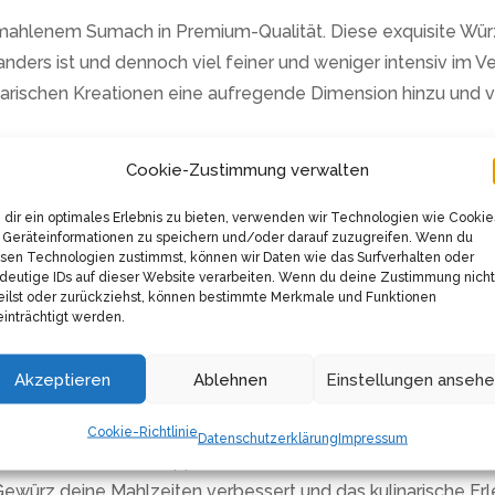
hlenem Sumach in Premium-Qualität. Diese exquisite Würze
nders ist und dennoch viel feiner und weniger intensiv im Ve
narischen Kreationen eine aufregende Dimension hinzu und v
Cookie-Zustimmung verwalten
erverschließbaren Aromabeutel verpackt geliefert, um die Q
Teelöffel frisch und freut sich darauf, Teil deiner köstliche
dir ein optimales Erlebnis zu bieten, verwenden wir Technologien wie Cookie
Geräteinformationen zu speichern und/oder darauf zuzugreifen. Wenn du
sen Technologien zustimmst, können wir Daten wie das Surfverhalten oder
ukt keine Füllstoffe enthält – nur reine Gewürze und sonst ni
deutige IDs auf dieser Website verarbeiten. Wenn du deine Zustimmung nicht
 den Unterschied, den Qualität ausmacht.
eilst oder zurückziehst, können bestimmte Merkmale und Funktionen
inträchtigt werden.
il der Gourmet-Serie und vertritt das Streben nach heraus
r Küchenchef bist, du wirst das bemerkenswerte Aroma, die 
Akzeptieren
Ablehnen
Einstellungen anseh
issen.
Cookie-Richtlinie
Datenschutzerklärung
Impressum
enen Hanse & Pepper Sumach in Premium-Qualität in deine 
 Gewürz deine Mahlzeiten verbessert und das kulinarische Erl