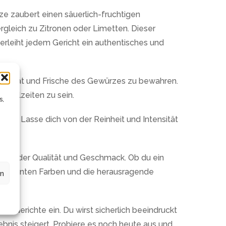
 zaubert einen säuerlich-fruchtigen
rgleich zu Zitronen oder Limetten. Dieser
erleiht jedem Gericht ein authentisches und
ualität und Frische des Gewürzes zu bewahren.
n Mahlzeiten zu sein.
s,
chts. Lasse dich von der Reinheit und Intensität
ragender Qualität und Geschmack. Ob du ein
brillianten Farben und die herausragende
en
Gerichte ein. Du wirst sicherlich beeindruckt
ebnis steigert. Probiere es noch heute aus und