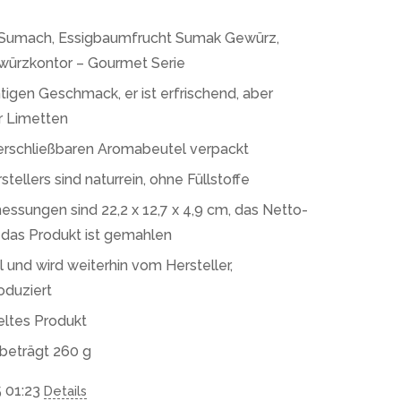
Sumach, Essigbaumfrucht Sumak Gewürz,
ürzkontor – Gourmet Serie
tigen Geschmack, er ist erfrischend, aber
er Limetten
verschließbaren Aromabeutel verpackt
ellers sind naturrein, ohne Füllstoffe
ssungen sind 22,2 x 12,7 x 4,9 cm, das Netto-
das Produkt ist gemahlen
l und wird weiterhin vom Hersteller,
duziert
eltes Produkt
beträgt 260 g
5 01:23
Details