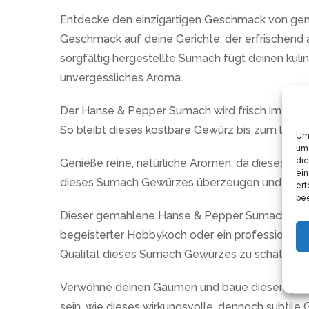
Entdecke den einzigartigen Geschmack von gema
Geschmack auf deine Gerichte, der erfrischend a
sorgfältig hergestellte Sumach fügt deinen kuli
unvergessliches Aroma.
Der Hanse & Pepper Sumach wird frisch im wied
So bleibt dieses kostbare Gewürz bis zum letzten 
Um 
um 
die
Genieße reine, natürliche Aromen, da dieses Prod
ein
dieses Sumach Gewürzes überzeugen und erlebe
ert
bee
Dieser gemahlene Hanse & Pepper Sumach ist Te
begeisterter Hobbykoch oder ein professionelle
Qualität dieses Sumach Gewürzes zu schätzen w
Verwöhne deinen Gaumen und baue diesen gemahl
sein, wie dieses wirkungsvolle, dennoch subtile