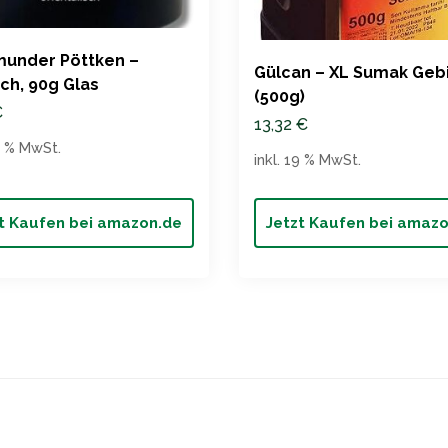
munder Pöttken –
Gülcan – XL Sumak Geb
h, 90g Glas
(500g)
€
13,32
€
19 % MwSt.
inkl. 19 % MwSt.
t Kaufen bei amazon.de
Jetzt Kaufen bei amaz