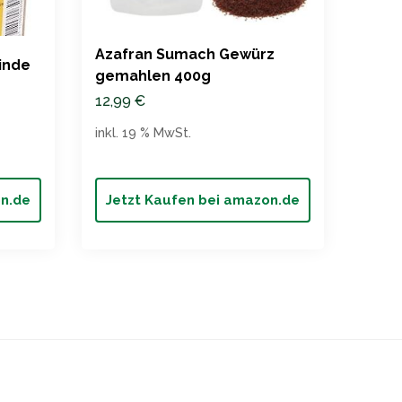
Azafran Sumach Gewürz
MINO
inde
gemahlen 400g
Sumac
12,99
€
16,9
inkl. 19 % MwSt.
inkl. 
on.de
Jetzt Kaufen bei amazon.de
Jet