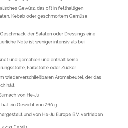
lisches Gewürz, das oft in fetthaltigen
braten, Kebab oder geschmortem Gemüse
n Geschmack, der Salaten oder Dressings eine
erliche Note ist weniger intensiv als bei
knet und gemahlen und enthält keine
rungsstoffe, Farbstoffe oder Zucker
nem wiederverschließbaren Aromabeutel, der das
ch hält
 Sumach von He-Ju
d hat ein Gewicht von 260 g
hergestellt und von He-Ju Europe B.V. vertrieben
 22:31
Details