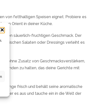
n von fetthaltigen Speisen eignet. Probiere es
von Orient in deiner Küche.
gartigen säuerlich-fruchtigen Geschmack. Der
s,
 In frischen Salaten oder Dressings verleiht es
ommt ohne Zusatz von Geschmacksverstärkern,
den Händen zu halten, das deine Gerichte mit
en
rz lange frisch und behält seine aromatische
Probier es aus und tauche ein in die Welt der