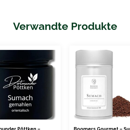
Verwandte Produkte
munder Pöttken –
Boomers Gourmet – S