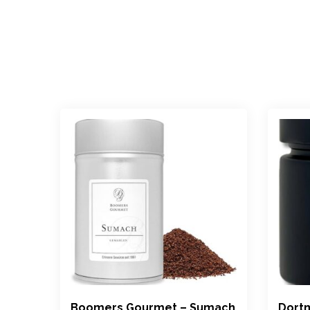
Boomers Gourmet – Sumach
Dort