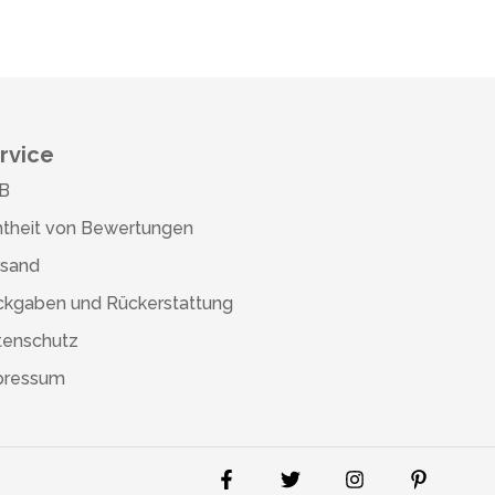
rvice
B
theit von Bewertungen
rsand
ckgaben und Rückerstattung
tenschutz
pressum