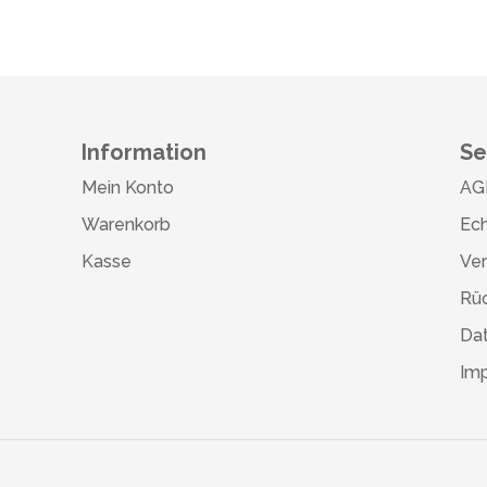
Information
Se
Mein Konto
AG
Warenkorb
Ech
Kasse
Ve
Rü
Da
Im