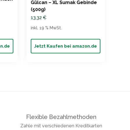
Gülcan – XL Sumak Gebinde
(125g
(500g)
5,49
13,32
€
inkl. 
inkl. 19 % MwSt.
on.de
Jetzt Kaufen bei amazon.de
Jet
Flexible Bezahlmethoden
Zahle mit verschiedenen Kreditkarten