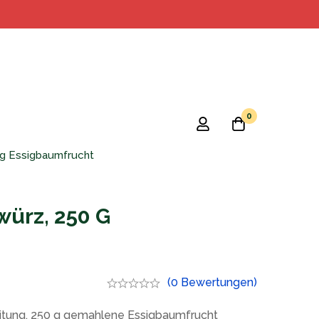
0
g Essigbaumfrucht
ürz, 250 G
(0 Bewertungen)
tung, 250 g gemahlene Essigbaumfrucht