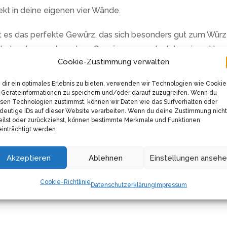
ekt in deine eigenen vier Wände.
t es das perfekte Gewürz, das sich besonders gut zum Würze
ebab oder geschmortem Gemüse aus und erlebe einen Hauch 
Cookie-Zustimmung verwalten
 gesundheitlichen Vorteilen, sondern auch mit seinem einzi
dir ein optimales Erlebnis zu bieten, verwenden wir Technologien wie Cookie
ist die säuerliche Note des He-Ju Sumachs weniger intensiv.
Geräteinformationen zu speichern und/oder darauf zuzugreifen. Wenn du
deine Geschmackssinne bezaubern wird.
sen Technologien zustimmst, können wir Daten wie das Surfverhalten oder
deutige IDs auf dieser Website verarbeiten. Wenn du deine Zustimmung nicht
eilst oder zurückziehst, können bestimmte Merkmale und Funktionen
ach Gewürz schonend getrocknet und gemahlen wird. Es k
inträchtigt werden.
s. So kannst du sicher sein, ein rein natürliches Produkt in 
Akzeptieren
Ablehnen
Einstellungen anseh
derverschließbaren Aromabeutel. So bleibt dein Sumach Gewü
Cookie-Richtlinie
Datenschutzerklärung
Impressum
 orientalischer Note, bereichert dieses Gewürz jede Küche. 