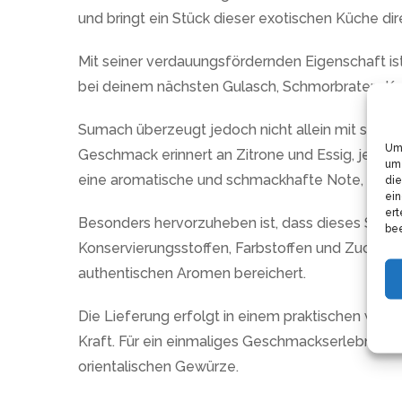
und bringt ein Stück dieser exotischen Küche dir
Mit seiner verdauungsfördernden Eigenschaft is
bei deinem nächsten Gulasch, Schmorbraten, K
Sumach überzeugt jedoch nicht allein mit seinen
Um 
Geschmack erinnert an Zitrone und Essig, jedoch 
um 
eine aromatische und schmackhafte Note, die 
die
ein
ert
Besonders hervorzuheben ist, dass dieses Sum
bee
Konservierungsstoffen, Farbstoffen und Zucker au
authentischen Aromen bereichert.
Die Lieferung erfolgt in einem praktischen wie
Kraft. Für ein einmaliges Geschmackserlebnis mit
orientalischen Gewürze.