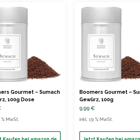
ers Gourmet – Sumach
Boomers Gourmet – S
z, 100g Dose
Gewürz, 100g
€
9,99
€
19 % MwSt.
inkl. 19 % MwSt.
t Kaufen bei amazon.de
Jetzt Kaufen bei amaz