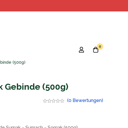
0
binde (500g)
k Gebinde (500g)
(0 Bewertungen)
nde Sumak – Sumach – Somak (500g)