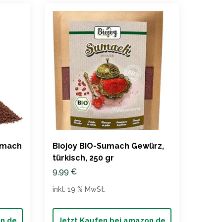
umach
Biojoy BIO-Sumach Gewürz,
Alpi
türkisch, 250 gr
(125
orien
9,99
€
5,49
inkl. 19 % MwSt.
inkl. 
on.de
Jetzt Kaufen bei amazon.de
Jet