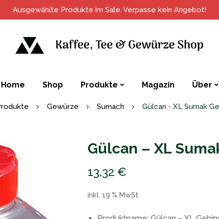
Ausgewählte Produkte im Sale. Verpasse kein Angebot!
Home
Shop
Produkte
Magazin
Über
Produkte
Gewürze
Sumach
Gülcan - XL Sumak Ge
Gülcan – XL Suma
13,32
€
inkl. 19 % MwSt.
Produktname: Gülcan – XL Gebi