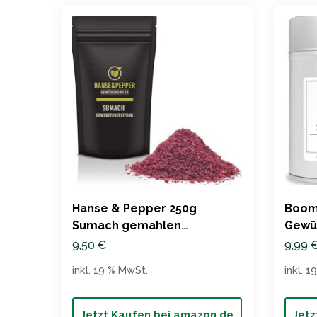
Hanse & Pepper 250g
Boom
Sumach gemahlen
Gewür
Essigbaumfrucht Gewürz –
9,50
€
9,99
Gourmet Serie
inkl. 19 % MwSt.
inkl. 
Jetzt Kaufen bei amazon.de
Jetz