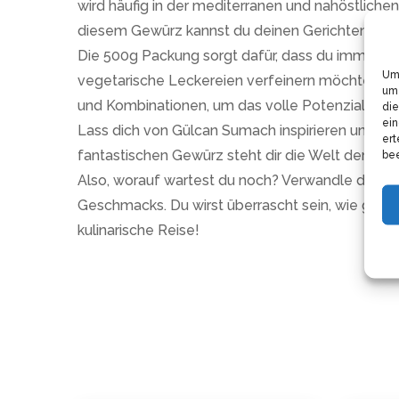
wird häufig in der mediterranen und nahöstliche
diesem Gewürz kannst du deinen Gerichten eine e
Die 500g Packung sorgt dafür, dass du immer ge
Um 
vegetarische Leckereien verfeinern möchtest,
um 
und Kombinationen, um das volle Potenzial di
die
ein
Lass dich von Gülcan Sumach inspirieren und bri
ert
fantastischen Gewürz steht dir die Welt der orie
bee
Also, worauf wartest du noch? Verwandle deine 
Geschmacks. Du wirst überrascht sein, wie gut 
kulinarische Reise!