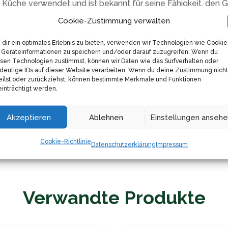
n Küche verwendet und ist bekannt für seine Fähigkeit, den
inzigartige, leckere Note verleihen, die sie von den ander
Cookie-Zustimmung verwalten
nug von diesem unglaublichen Gewürz zur Hand hast. Egal o
dir ein optimales Erlebnis zu bieten, verwenden wir Technologien wie Cookie
 Sumach bietet immer eine spannende Geschmackserweiterun
Geräteinformationen zu speichern und/oder darauf zuzugreifen. Wenn du
eses Gewürzes auszuschöpfen.
sen Technologien zustimmst, können wir Daten wie das Surfverhalten oder
deutige IDs auf dieser Website verarbeiten. Wenn du deine Zustimmung nicht
ng deinen Gerichten eine exotische, saure Note bei, die de
eilst oder zurückziehst, können bestimmte Merkmale und Funktionen
ntalischen Küche offen, sodass du deinen eigenen kulinarisc
inträchtigt werden.
Küche in ein Paradies der orientalischen Aromen mit Gülca
dieses vielseitige Gewürz deine Kochkünste verbessert und 
Akzeptieren
Ablehnen
Einstellungen anseh
Cookie-Richtlinie
Datenschutzerklärung
Impressum
Verwandte Produkte