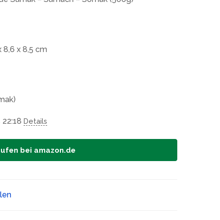
8,6 x 8,5 cm
mak)
 22:18
Details
aufen bei amazon.de
ilen