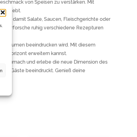
 Geschmack von Speisen zu verstärken. Mit
en abhebt.
b du damit Salate, Saucen, Fleischgerichte oder
s,
g. Erforsche ruhig verschiedene Rezepturen
inen Gaumen beeindrucken wird. Mit diesem
hen Horizont erweitern kannst.
n XL Sumach und erlebe die neue Dimension des
deine Gäste beeindruckt. Genieß deine
en