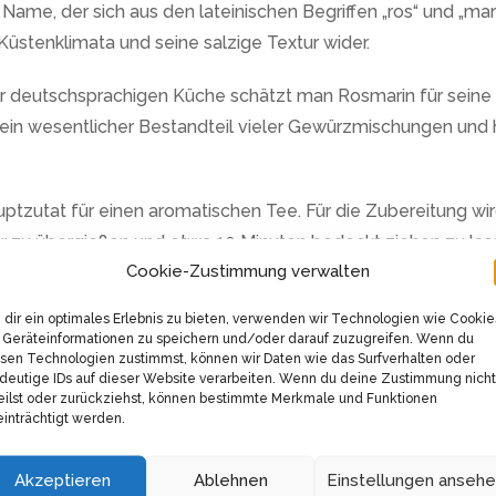
 Name, der sich aus den lateinischen Begriffen „ros“ und „
Küstenklimata und seine salzige Textur wider.
er deutschsprachigen Küche schätzt man Rosmarin für seine
t ein wesentlicher Bestandteil vieler Gewürzmischungen und 
ptzutat für einen aromatischen Tee. Für die Zubereitung wi
zu übergießen und etwa 10 Minuten bedeckt ziehen zu lassen
Cookie-Zustimmung verwalten
auch für seine positiven Auswirkungen auf das Wohlbefinden 
dir ein optimales Erlebnis zu bieten, verwenden wir Technologien wie Cookie
usgewählten Blättern der Pflanze, zeichnet sich durch seine 
Geräteinformationen zu speichern und/oder darauf zuzugreifen. Wenn du
sstoffen oder Aromen. Dies gewährleistet einen unverfälschte
sen Technologien zustimmst, können wir Daten wie das Surfverhalten oder
deutige IDs auf dieser Website verarbeiten. Wenn du deine Zustimmung nicht
eilst oder zurückziehst, können bestimmte Merkmale und Funktionen
inträchtigt werden.
ukts ist die sorgfältige Aufbereitung. Das Kraut wird scho
Die Verpackung erfolgt in Handarbeit, was die hohe Qualität
Akzeptieren
Ablehnen
Einstellungen anseh