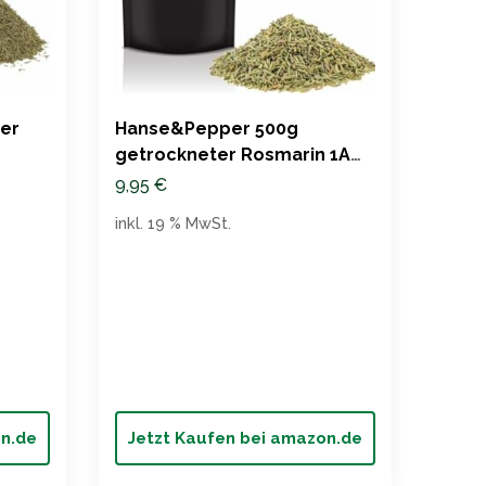
ter
Hanse&Pepper 500g
getrockneter Rosmarin 1A
Aromatisch
9,95
€
inkl. 19 % MwSt.
Kota
gefr
9,99
inkl. 
on.de
Jetzt Kaufen bei amazon.de
Jet