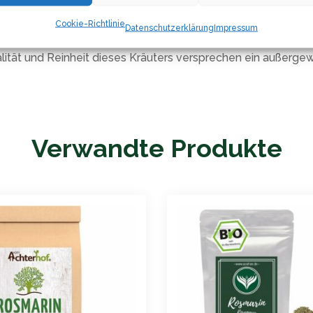
die Frische und das Aroma des Rosmarins über einen längere
Cookie-Richtlinie
Datenschutzerklärung
Impressum
eses Rosmarinprodukt eine ausgezeichnete Möglichkeit, Spei
alität und Reinheit dieses Kräuters versprechen ein außergewö
Verwandte Produkte