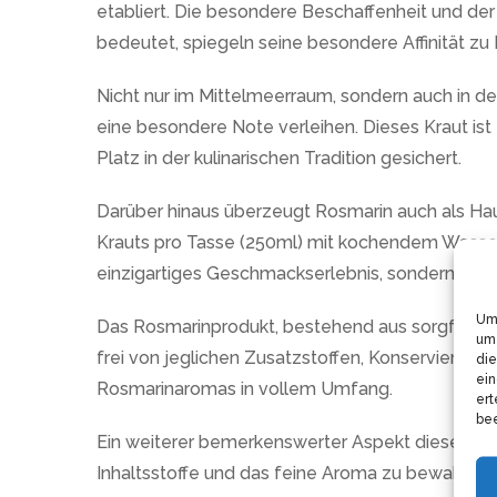
etabliert. Die besondere Beschaffenheit und der
bedeutet, spiegeln seine besondere Affinität zu 
Nicht nur im Mittelmeerraum, sondern auch in d
eine besondere Note verleihen. Dieses Kraut is
Platz in der kulinarischen Tradition gesichert.
Darüber hinaus überzeugt Rosmarin auch als Hau
Krauts pro Tasse (250ml) mit kochendem Wasser 
einzigartiges Geschmackserlebnis, sondern ist 
Um 
Das Rosmarinprodukt, bestehend aus sorgfältig a
um 
frei von jeglichen Zusatzstoffen, Konservierung
die
ein
Rosmarinaromas in vollem Umfang.
ert
bee
Ein weiterer bemerkenswerter Aspekt dieses Prod
Inhaltsstoffe und das feine Aroma zu bewahren. 