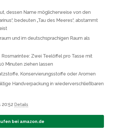
raut, dessen Name möglicherweise von den
marinus“, bedeuten „Tau des Meeres“, abstammt
eist
rraum und im deutschsprachigen Raum als
 Rosmarintee: Zwei Teelöffel pro Tasse mit
0 Minuten ziehen lassen
atzstoffe, Konservierungsstoffe oder Aromen
ltige Handverpackung in wiederverschließbaren
5 20:52
Details
aufen bei amazon.de