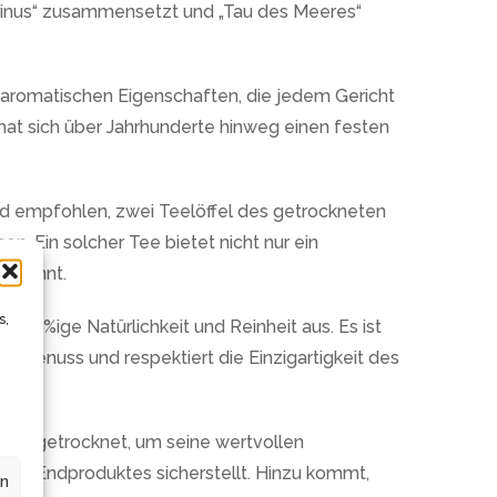
marinus“ zusammensetzt und „Tau des Meeres“
 aromatischen Eigenschaften, die jedem Gericht
hat sich über Jahrhunderte hinweg einen festen
rd empfohlen, zwei Teelöffel des getrockneten
. Ein solcher Tee bietet nicht nur ein
bekannt.
s,
100%ige Natürlichkeit und Reinheit aus. Es ist
n Genuss und respektiert die Einzigartigkeit des
nend getrocknet, um seine wertvollen
 des Endproduktes sicherstellt. Hinzu kommt,
en