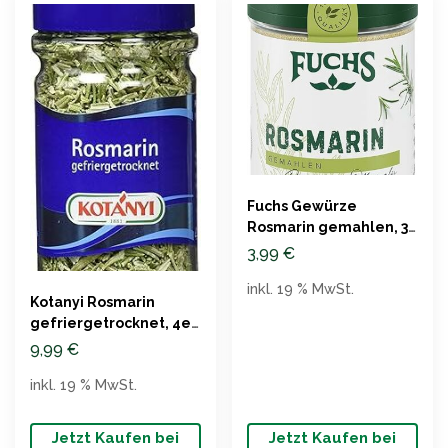
Fuchs Gewürze
Rosmarin gemahlen, 30
g
3,99
€
inkl. 19 % MwSt.
Kotanyi Rosmarin
gefriergetrocknet, 4er
Pack
9,99
€
inkl. 19 % MwSt.
Jetzt Kaufen bei
Jetzt Kaufen bei