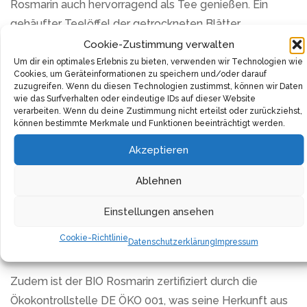
Rosmarin auch hervorragend als Tee genießen. Ein
gehäufter Teelöffel der getrockneten Blätter,
aufgegossen mit 250 ml heißem Wasser, entfaltet nach
Cookie-Zustimmung verwalten
acht bis zehn Minuten Ziehzeit ein vollmundiges Aroma.
Um dir ein optimales Erlebnis zu bieten, verwenden wir Technologien wie
Cookies, um Geräteinformationen zu speichern und/oder darauf
Nach dem Absieben ist der Tee bereit, dich in die Welt
zuzugreifen. Wenn du diesen Technologien zustimmst, können wir Daten
des mediterranen Genusses zu entführen.
wie das Surfverhalten oder eindeutige IDs auf dieser Website
verarbeiten. Wenn du deine Zustimmung nicht erteilst oder zurückziehst,
können bestimmte Merkmale und Funktionen beeinträchtigt werden.
Die Qualität und Naturreinheit stehen bei diesem
Akzeptieren
Produkt im Vordergrund. Es handelt sich um ein
laborgeprüftes Naturprodukt, das mit größter Liebe und
Ablehnen
Sorgfalt von Hand abgefüllt wird. Verpackt im
praktischen Aroma-Verschlussbeutel, bleibt der
Einstellungen ansehen
Rosmarin frisch und sein Duft intensiv, bis er in deiner
Cookie-Richtlinie
Datenschutzerklärung
Impressum
Küche zum Einsatz kommt.
Zudem ist der BIO Rosmarin zertifiziert durch die
Ökokontrollstelle DE ÖKO 001, was seine Herkunft aus