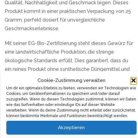
Qualität, Nachhaltigkeit und Geschmack legen. Dieses
Produkt kommt in einer praktischen Verpackung von 25
Gramm, perfekt dosiert für unvergleichliche
Geschmackserlebnisse.
Mit seiner EG-Bio-Zertifizierung steht dieses Gewürz für
eine landwirtschaftliche Produktion, die strenge
ökologische Standards erfüllt. Dies garantiert, dass du
ein reines Produkt ohne synthetische Düngemittel und
Pestizide erhältst, das nicht nur deinen Gerichten,
Cookie-Zustimmung verwalten
sondern auch dem Planeten zugutekommt.
Um dir ein optimales Erlebnis zu bieten, verwenden wir Technologien wie
Cookies, um Geräteinformationen zu speichern und/oder darauf
zuzugreifen. Wenn du diesen Technologien zustimmst, können wir Daten
Das Bio-Gewürz ist vielseitig einsetzbar und kann
wie das Surfverhalten oder eindeutige IDs auf dieser Website
deinen kulinarischen Kreationen eine exklusive Note
verarbeiten. Wenn du deine Zustimmung nicht erteilst oder zurückziehst,
können bestimmte Merkmale und Funktionen beeinträchtigt werden.
verleihen. Ob du ein erfahrener Koch oder ein Anfänger
in der Küche bist, dieses Gewürz wird deine Speisen auf
Akzeptieren
ein neues Level heben und deine Geschmackssinne