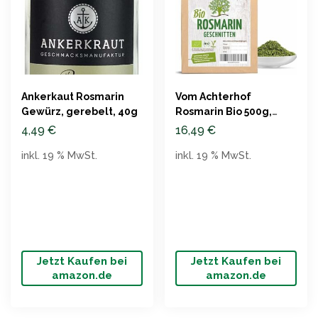
Ankerkaut Rosmarin
Vom Achterhof
Gewürz, gerebelt, 40g
Rosmarin Bio 500g,
getrocknet & fein
4,49
€
16,49
€
geschnitten
inkl. 19 % MwSt.
inkl. 19 % MwSt.
Jetzt Kaufen bei
Jetzt Kaufen bei
amazon.de
amazon.de