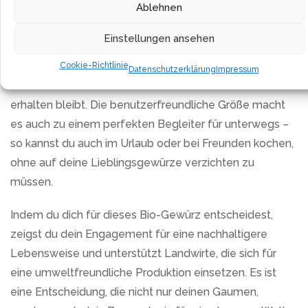
Ablehnen
begeistern.
Einstellungen ansehen
Zudem ist die kompakte Verpackung ideal für eine
frische Aufbewahrung und garantiert, dass das Aroma
Cookie-Richtlinie
Datenschutzerklärung
Impressum
des Gewürzes bis zu seinem Einsatz in deiner Küche
erhalten bleibt. Die benutzerfreundliche Größe macht
es auch zu einem perfekten Begleiter für unterwegs –
so kannst du auch im Urlaub oder bei Freunden kochen,
ohne auf deine Lieblingsgewürze verzichten zu
müssen.
Indem du dich für dieses Bio-Gewürz entscheidest,
zeigst du dein Engagement für eine nachhaltigere
Lebensweise und unterstützt Landwirte, die sich für
eine umweltfreundliche Produktion einsetzen. Es ist
eine Entscheidung, die nicht nur deinen Gaumen,