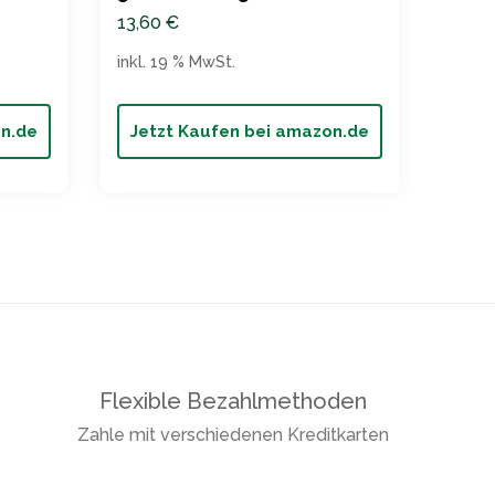
13,60
€
3,90
inkl. 19 % MwSt.
inkl. 
on.de
Jetzt Kaufen bei amazon.de
Jet
Flexible Bezahlmethoden
Zahle mit verschiedenen Kreditkarten