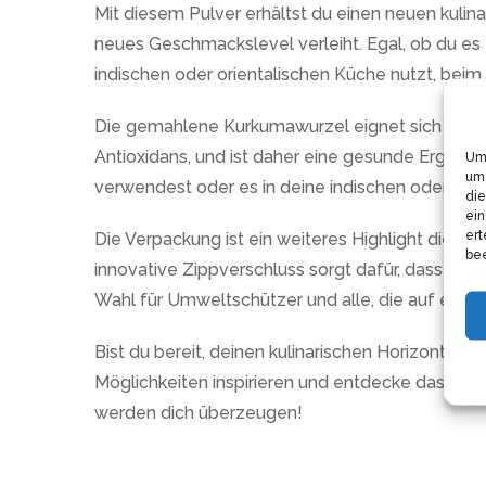
Mit diesem Pulver erhältst du einen neuen kulina
neues Geschmackslevel verleiht. Egal, ob du es 
indischen oder orientalischen Küche nutzt, beim
Die gemahlene Kurkumawurzel eignet sich jedoch
Antioxidans, und ist daher eine gesunde Ergänzu
Um 
um 
verwendest oder es in deine indischen oder orie
die
ein
ert
Die Verpackung ist ein weiteres Highlight diese
bee
innovative Zippverschluss sorgt dafür, dass das
Wahl für Umweltschützer und alle, die auf eine
Bist du bereit, deinen kulinarischen Horizont zu
Möglichkeiten inspirieren und entdecke das voll
werden dich überzeugen!