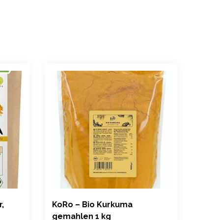
,
KoRo – Bio Kurkuma
NATU
gemahlen 1 kg
Pulv