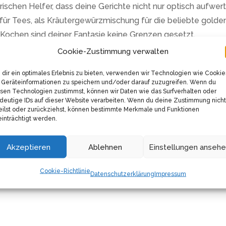
rischen Helfer, dass deine Gerichte nicht nur optisch aufwer
für Tees, als Kräutergewürzmischung für die beliebte golden
 Kochen sind deiner Fantasie keine Grenzen gesetzt.
Cookie-Zustimmung verwalten
 nicht nur hervorragend zum Würzen von Getränken und Spei
ng für deine tägliche Ernährung. Ob du es in deinen Tee ein
dir ein optimales Erlebnis zu bieten, verwenden wir Technologien wie Cookie
Geräteinformationen zu speichern und/oder darauf zuzugreifen. Wenn du
ntalischen Gerichte einbaust – das Ergebnis wird dich beein
sen Technologien zustimmst, können wir Daten wie das Surfverhalten oder
deutige IDs auf dieser Website verarbeiten. Wenn du deine Zustimmung nicht
eilst oder zurückziehst, können bestimmte Merkmale und Funktionen
s Produkts. Das Kurkuma-Pulver kommt in einer praktischen,
inträchtigt werden.
 Gewürz stets frisch und aromatisch bleibt. Und das Beste? 
 nachhaltige Lebensweise achten.
Akzeptieren
Ablehnen
Einstellungen anseh
 erweitern und das Kurkuma-Pulver in deine Küche einziehen z
Cookie-Richtlinie
Datenschutzerklärung
Impressum
e Potenzial dieses vielseitigen Gewürzsupers. Sein intensiv