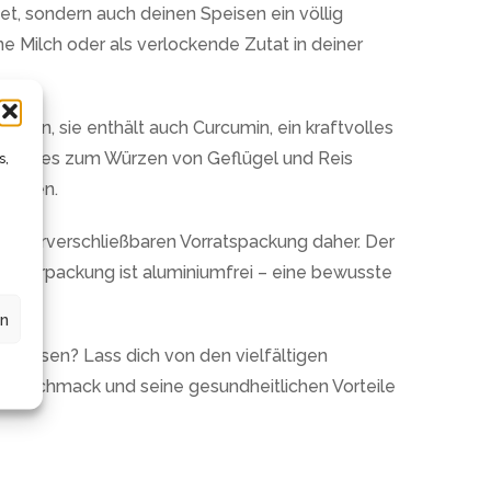
tet, sondern auch deinen Speisen ein völlig
e Milch oder als verlockende Zutat in deiner
sen, sie enthält auch Curcumin, ein kraftvolles
rührst, es zum Würzen von Geflügel und Reis
s,
drucken.
 wiederverschließbaren Vorratspackung daher. Der
Die Verpackung ist aluminiumfrei – eine bewusste
en
u lassen? Lass dich von den vielfältigen
er Geschmack und seine gesundheitlichen Vorteile