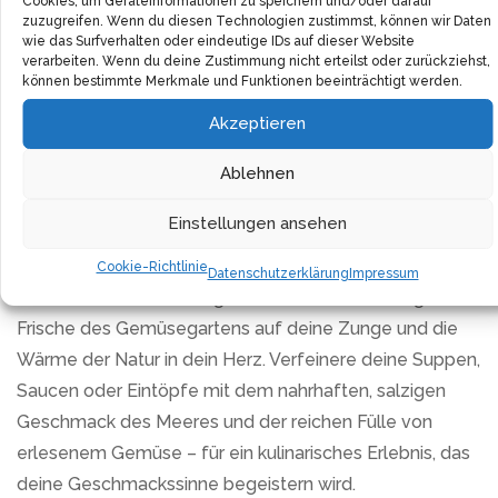
Cookies, um Geräteinformationen zu speichern und/oder darauf
zuzugreifen. Wenn du diesen Technologien zustimmst, können wir Daten
Das Aroma der Ankerkraut Gemüsebrühe entsteht aus
wie das Surfverhalten oder eindeutige IDs auf dieser Website
natürlichen Rohstoffen. Angeführt von Meersalz, das für
verarbeiten. Wenn du deine Zustimmung nicht erteilst oder zurückziehst,
können bestimmte Merkmale und Funktionen beeinträchtigt werden.
seine reichen Mineralien und seinen weichen
Geschmack bekannt ist, wird jeder Löffel zu einem
Akzeptieren
Sinneserlebnis. Lass dich von der Klarheit und dem
Ablehnen
intensiven Geschmack verzaubern und entdecke das
Gefühl echter, natürlicher Nahrung.
Einstellungen ansehen
Ankerkraut Gemüsebrühe nimmt dich auf eine Reise der
Cookie-Richtlinie
Datenschutzerklärung
Impressum
Geschmacksentwicklung mit. Jeder Schluck bringt die
Frische des Gemüsegartens auf deine Zunge und die
Wärme der Natur in dein Herz. Verfeinere deine Suppen,
Saucen oder Eintöpfe mit dem nahrhaften, salzigen
Geschmack des Meeres und der reichen Fülle von
erlesenem Gemüse – für ein kulinarisches Erlebnis, das
deine Geschmackssinne begeistern wird.