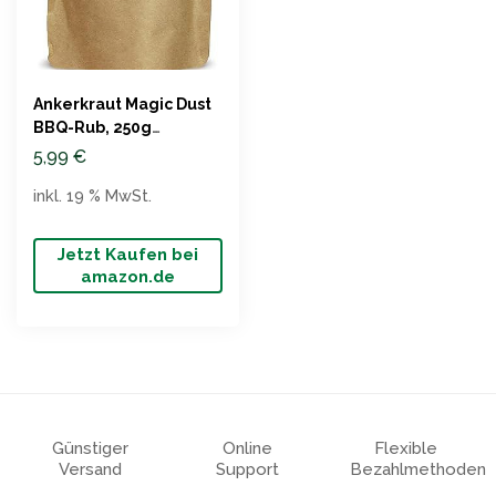
Ankerkraut Magic Dust
BBQ-Rub, 250g
Nachfüllbeutel
5,99
€
inkl. 19 % MwSt.
Jetzt Kaufen bei
amazon.de
Günstiger
Online
Flexible
Versand
Support
Bezahlmethoden