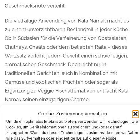
Geschmacksnote verleiht.
Die vielfältige Anwendung von Kala Namak macht es
zu einem unverzichtbaren Bestandteil in jeder Küche.
Ob in Südasien für die Verfeinerung von Obstsalaten,
Chutneys, Chaats oder dem beliebten Raita – dieses
Würzsalz verleiht jedem Gericht einen schwefeligen,
aromatischen Geschmack. Doch nicht nur in
traditionellen Gerichten, auch in Kombination mit
Gemüse und exotischen Früchten oder sogar als
Ergänzung zu Veggie Fischalternativen entfacht Kala
Namak seinen einzigartigen Charme.
Cookie-Zustimmung verwalten
Im Einklang mit der Philosophie von Ankerkraut, steht
Um dir ein optimales Erlebnis zu bieten, verwenden wir Technologien wie
Qualität an vorderster Stelle. Das Kala Namak Salz ist
Cookies, um Geräteinformationen zu speichern und/oder darauf
frei von Geschmacksverstärkern und künstlichen
zuzugreifen. Wenn du diesen Technologien zustimmst, können wir Daten
wie das Surfverhalten oder eindeutige IDs auf dieser Website