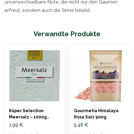
unverwechselbare Note, die nicht nur den Gaumen
erfreut, sondern auch die Sinne belebt.
Verwandte Produkte
Küper Selection
Gourmetia Himalaya
Meersalz – 1000g
Rosa Salz 900g
feines Salz
1,99
€
5,48
€