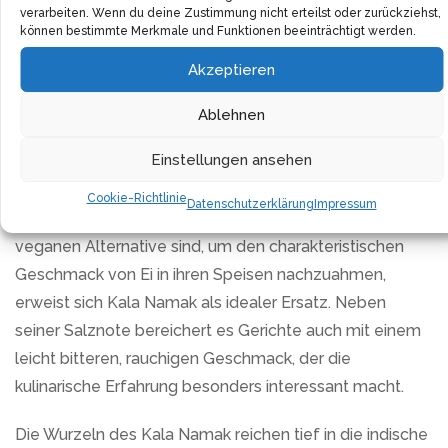
Farbstoffen. Die Zutaten werden frisch bezogen und
verarbeiten. Wenn du deine Zustimmung nicht erteilst oder zurückziehst,
sorgfältig in klassisch-elegante Korkengläser abgefüllt.
können bestimmte Merkmale und Funktionen beeinträchtigt werden.
Nach einer sehr kurzen Lagerzeit findet das Salz bereits
Akzeptieren
seinen Weg zu den Kundinnen und Kunden, was die
Frische und Qualität des Produktes garantiert. Jedes
Ablehnen
150g Korkenglas verspricht reinen, authentischen
Einstellungen ansehen
Genuss.
Cookie-Richtlinie
Datenschutzerklärung
Impressum
Besonders für diejenigen, die auf der Suche nach einer
veganen Alternative sind, um den charakteristischen
Geschmack von Ei in ihren Speisen nachzuahmen,
erweist sich Kala Namak als idealer Ersatz. Neben
seiner Salznote bereichert es Gerichte auch mit einem
leicht bitteren, rauchigen Geschmack, der die
kulinarische Erfahrung besonders interessant macht.
Die Wurzeln des Kala Namak reichen tief in die indische