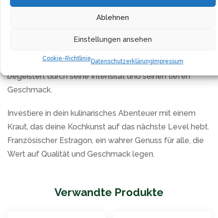
Mit dem Kauf dieses Produkts unterstützt du nicht nur
Ablehnen
eine verantwortungsvolle Landwirtschaft, sondern holst
dir auch ein Stück französische Lebensart in deine
Einstellungen ansehen
Küche. Ob Profikoch oder Hobbygourmet, der
Cookie-Richtlinie
Datenschutzerklärung
Impressum
französische Estragon ist vielseitig einsetzbar und
begeistert durch seine Intensität und seinen tiefen
Geschmack.
Investiere in dein kulinarisches Abenteuer mit einem
Kraut, das deine Kochkunst auf das nächste Level hebt.
Französischer Estragon, ein wahrer Genuss für alle, die
Wert auf Qualität und Geschmack legen.
Verwandte Produkte