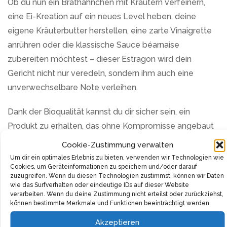
Ob du nun ein Brathähnchen mit Kräutern verfeinern,
eine Ei-Kreation auf ein neues Level heben, deine
eigene Kräuterbutter herstellen, eine zarte Vinaigrette
anrühren oder die klassische Sauce béarnaise
zubereiten möchtest – dieser Estragon wird dein
Gericht nicht nur veredeln, sondern ihm auch eine
unverwechselbare Note verleihen.
Dank der Bioqualität kannst du dir sicher sein, ein
Produkt zu erhalten, das ohne Kompromisse angebaut
wurde. Die Bauern in Frankreich widmen sich mit großer
Cookie-Zustimmung verwalten
Hingabe dem Anbau dieses Krauts, was sich in seinem
Um dir ein optimales Erlebnis zu bieten, verwenden wir Technologien wie
Cookies, um Geräteinformationen zu speichern und/oder darauf
Geschmack und seiner Qualität deutlich widerspiegelt.
zuzugreifen. Wenn du diesen Technologien zustimmst, können wir Daten
Die Blätter werden sorgsam getrocknet, um ihren
wie das Surfverhalten oder eindeutige IDs auf dieser Website
verarbeiten. Wenn du deine Zustimmung nicht erteilst oder zurückziehst,
charakteristischen Geschmack und ihr Aroma zu
können bestimmte Merkmale und Funktionen beeinträchtigt werden.
bewahren.
Akzeptieren