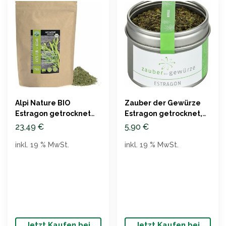
Alpi Nature BIO
Zauber der Gewürze
Estragon getrocknet
Estragon getrocknet,
250g, rein und
Premium-Qualität, 10g
23,49
€
5,90
€
naturbelassen
inkl. 19 % MwSt.
inkl. 19 % MwSt.
Jetzt Kaufen bei
Jetzt Kaufen bei