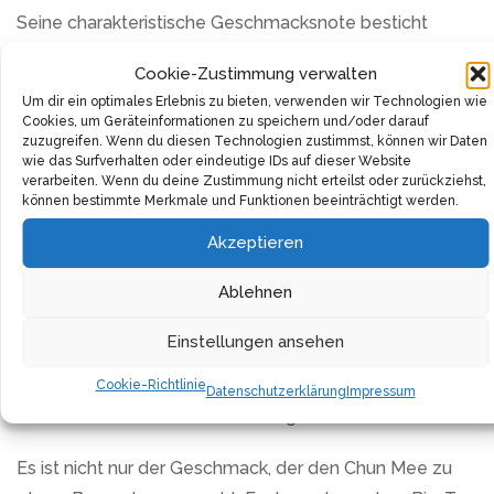
Seine charakteristische Geschmacksnote besticht
durch eine rauchige, algige Tiefe, harmonisch ergänzt
Cookie-Zustimmung verwalten
durch eine leichte natürliche Süße. Die Zubereitung ist
Um dir ein optimales Erlebnis zu bieten, verwenden wir Technologien wie
ein Kinderspiel: Verwende für einen Liter, 10g der
Cookies, um Geräteinformationen zu speichern und/oder darauf
zuzugreifen. Wenn du diesen Technologien zustimmst, können wir Daten
hochwertigen Teeblätter, übergieße sie mit Wasser, das
wie das Surfverhalten oder eindeutige IDs auf dieser Website
eine Temperatur von 85 Grad erreicht hat. Lasse den
verarbeiten. Wenn du deine Zustimmung nicht erteilst oder zurückziehst,
können bestimmte Merkmale und Funktionen beeinträchtigt werden.
Tee nun 3 Minuten ziehen und bereite dich auf eine
Geschmacksexplosion vor.
Akzeptieren
Die Marke MyCupOfTea steht für absolute Spitzentees
Ablehnen
und hochwertige Teespezialitäten. Ein Credo, das auch
Einstellungen ansehen
beim Chun Mee Tee voll zum Tragen kommt. Verwöhne
dich selbst mit etwas Besonderem oder mache deinen
Cookie-Richtlinie
Datenschutzerklärung
Impressum
Liebsten ein Geschenk, das ihresgleichen sucht.
Es ist nicht nur der Geschmack, der den Chun Mee zu