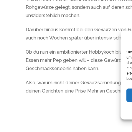
Rohgewürze gelegt, sondern auch auf deren sc
unwiderstehlich machen.
Darüber hinaus kommt bei den Gewürzen von Fuch
auch noch Wochen später über intensiv schmeck
Ob du nun ein ambitionierter Hobbykoch bist, d
Um 
um 
Essen mehr Pep geben will – diese Gewürze sind d
die
Geschmackserlebnis haben kann.
ein
ert
bee
Also, warum nicht deiner Gewürzsammlung ein U
deinen Gerichten eine Prise Mehr an Geschmack 