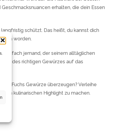
d Geschmacksnuancen erhalten, die dein Essen
gfristig schützt. Das heißt, du kannst dich
mahlen worden.
r einfach jemand, der seinem alltäglichen
s,
 Prise des richtigen Gewürzes auf das
ät der Fuchs Gewürze überzeugen? Verleihe
inem kulinarischen Highlight zu machen.
en