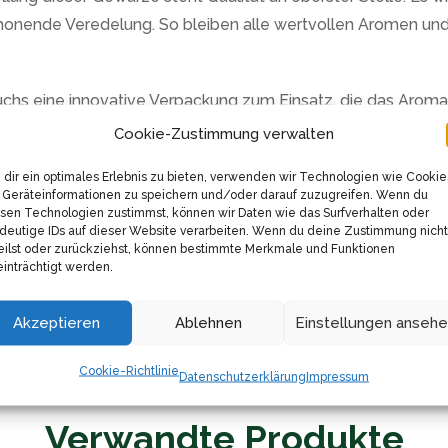
honende Veredelung. So bleiben alle wertvollen Aromen un
s eine innovative Verpackung zum Einsatz, die das Aroma lan
ende Gewürze freuen, als wären sie gerade erst frisch ge
Cookie-Zustimmung verwalten
er seine Kreationen auf das nächste Level heben möchte, ode
dir ein optimales Erlebnis zu bieten, verwenden wir Technologien wie Cookie
Geräteinformationen zu speichern und/oder darauf zuzugreifen. Wenn du
ie Antwort. Du wirst überrascht sein, wie viel Einfluss eine
sen Technologien zustimmst, können wir Daten wie das Surfverhalten oder
deutige IDs auf dieser Website verarbeiten. Wenn du deine Zustimmung nicht
eilst oder zurückziehst, können bestimmte Merkmale und Funktionen
inträchtigt werden.
pgrade geben und dich selbst von der erstklassigen Qualit
und Aroma. Es ist der einfachste Weg, um jeden Bissen zu e
Akzeptieren
Ablehnen
Einstellungen anseh
Cookie-Richtlinie
Datenschutzerklärung
Impressum
Verwandte Produkte