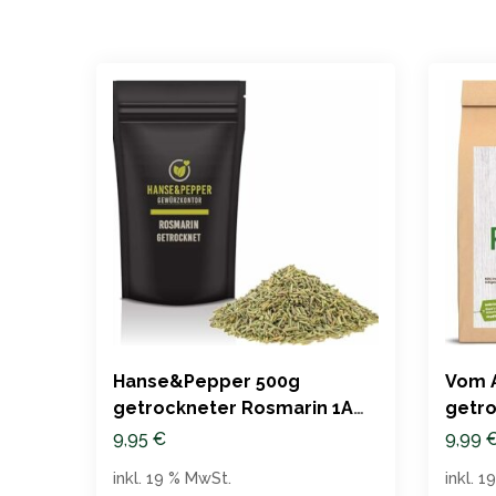
Hanse&Pepper 500g
Vom 
getrockneter Rosmarin 1A
getro
Aromatisch
9,95
€
9,99
inkl. 19 % MwSt.
inkl. 