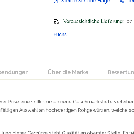
Stellen Sie eine Frage
Te
Voraussichtliche Lieferung:
07 
Fuchs
ksendungen
Über die Marke
Bewertu
 einer Prise eine vollkommen neue Geschmackstiefe verleihe
rgfältigen Auswahl an hochwertigen Rohgewürzen, welche s
lung dieser Gewürze steht Qualität an oberster Stelle. Es wi