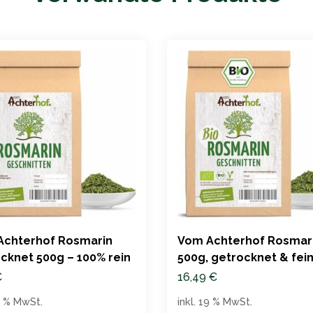
Achterhof Rosmarin
Vom Achterhof Rosmari
cknet 500g – 100% rein
500g, getrocknet & fei
geschnitten
€
16,49
€
19 % MwSt.
inkl. 19 % MwSt.