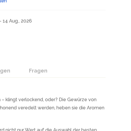
ilen
- 14 Aug., 2026
ngen
Fragen
n – klingt verlockend, oder? Die Gewürze von
chonend veredelt werden, heben sie die Aromen
rd nicht nur Wert auf die Auswahl der besten