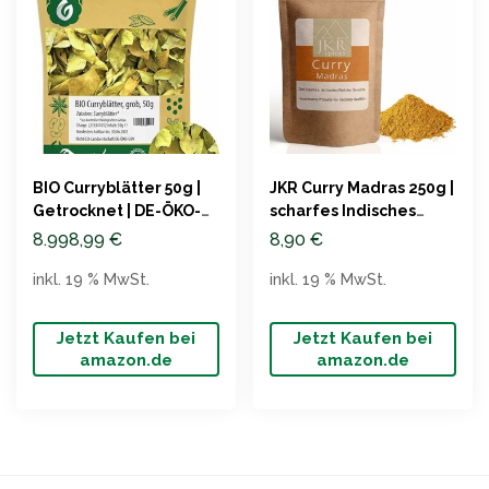
BIO Curryblätter 50g |
JKR Curry Madras 250g |
Getrocknet | DE-ÖKO-
scharfes Indisches
039 | OmVeda
Gewürz
8.998,99
€
8,90
€
inkl. 19 % MwSt.
inkl. 19 % MwSt.
Jetzt Kaufen bei
Jetzt Kaufen bei
amazon.de
amazon.de