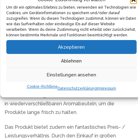
es enthält keine Glutamate, künstlichen Aromen,
Um dir ein optimales Erlebnis zu bieten, verwenden wir Technologien wie
Geschmacksverstärker oder Farbstoffe. So kannst du
Cookies, um Geräteinformationen zu speichern und/oder darauf
zuzugreifen. Wenn du diesen Technologien zustimmst, können wir Daten
deine Gerichte unbesorgt mit diesem reinen Gewürz
wie das Surfverhalten oder eindeutige IDs auf dieser Website
bereichern.
verarbeiten. Wenn du deine Zustimmung nicht erteilst oder zurückziehst,
können bestimmte Merkmale und Funktionen beeinträchtigt werden.
Qualität ist kein Zufall. Daher erfolgt die Auswahl der
Akzeptieren
Rohstoffe und die Abpackung unter den höchsten
Qualitätskriterien. Als inhabergeführtes
Ablehnen
Familienunternehmen mit Sitz in Deutschland hat sich
Einstellungen ansehen
Gaumenfein dazu verpflichtet, bei jeder Produktion nur
das Beste zu liefern. Hierbei wird besonders auf Frische
Cookie-Richtlinie
Datenschutzerklärung
Impressum
und Geschmack gesetzt. Daher kommen die Gewürze
in wiederverschließbaren Aromabeuteln, um die
Produkte lange frisch zu halten.
Das Produkt bietet zudem ein fantastisches Preis- /
Leistungsverhältnis. Durch den Einkauf in großen