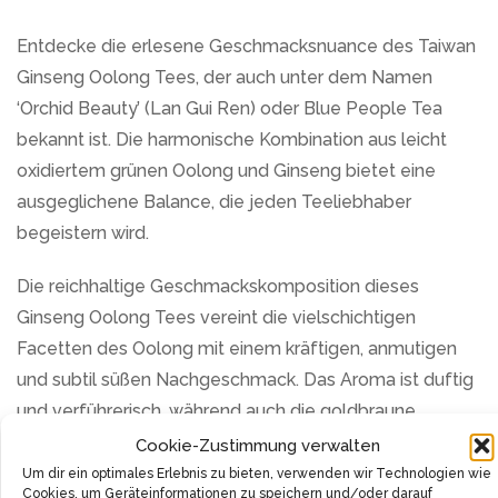
Entdecke die erlesene Geschmacksnuance des Taiwan
Ginseng Oolong Tees, der auch unter dem Namen
‘Orchid Beauty’ (Lan Gui Ren) oder Blue People Tea
bekannt ist. Die harmonische Kombination aus leicht
oxidiertem grünen Oolong und Ginseng bietet eine
ausgeglichene Balance, die jeden Teeliebhaber
begeistern wird.
Die reichhaltige Geschmackskomposition dieses
Ginseng Oolong Tees vereint die vielschichtigen
Facetten des Oolong mit einem kräftigen, anmutigen
und subtil süßen Nachgeschmack. Das Aroma ist duftig
und verführerisch, während auch die goldbraune
Färbung den visuellen Genuss abrundet.
Cookie-Zustimmung verwalten
Um dir ein optimales Erlebnis zu bieten, verwenden wir Technologien wie
Auf der Suche nach dem perfekten Jahrgang wird der
Cookies, um Geräteinformationen zu speichern und/oder darauf