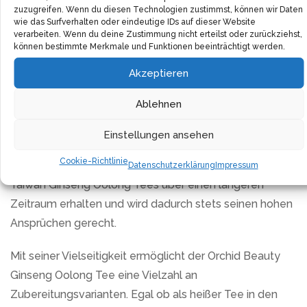
zuzugreifen. Wenn du diesen Technologien zustimmst, können wir Daten
frische Taiwan Oolong Tee in seinen natürlichen
wie das Surfverhalten oder eindeutige IDs auf dieser Website
verarbeiten. Wenn du deine Zustimmung nicht erteilst oder zurückziehst,
Wachstumszyklen geerntet, um die optimale Frische
können bestimmte Merkmale und Funktionen beeinträchtigt werden.
und den Geschmack zu gewährleisten. Die Teeblätter
Akzeptieren
werden zum Höhepunkt ihrer Reife sorgfältig geerntet
und weiterverarbeitet, was eine unvergleichliche
Ablehnen
Qualität garantiert.
Einstellungen ansehen
In einer vakuumversiegelten Verpackung angeboten,
Cookie-Richtlinie
bleibt die Frische, das Aroma und der Geschmack des
Datenschutzerklärung
Impressum
Taiwan Ginseng Oolong Tees über einen längeren
Zeitraum erhalten und wird dadurch stets seinen hohen
Ansprüchen gerecht.
Mit seiner Vielseitigkeit ermöglicht der Orchid Beauty
Ginseng Oolong Tee eine Vielzahl an
Zubereitungsvarianten. Egal ob als heißer Tee in den