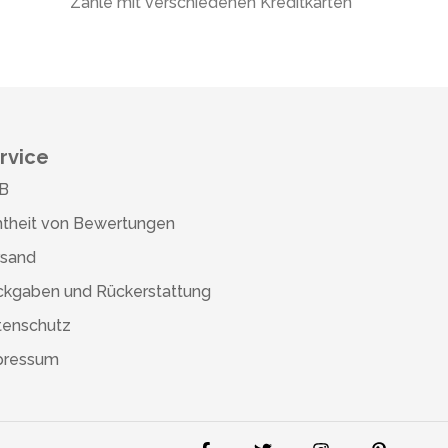
Zahle mit verschiedenen Kreditkarten
rvice
B
theit von Bewertungen
rsand
ckgaben und Rückerstattung
tenschutz
pressum