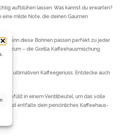
chtig aufblühen lassen. Was kannst du erwarten?
ch eine milde Note, die deinen Gaumen
end. Denn diese Bohnen passen perfekt zu jeder
a. Kurzum – die Gorilla Kaffeehausmischung
s,
für den ultimativen Kaffeegenuss. Entdecke auch
s.
bgefüllt in einem Ventilbeutel, um das volle
en
nen und entfalte dein persönliches Kaffeehaus-