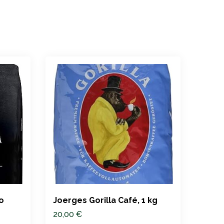
o
Joerges Gorilla Café, 1 kg
BLAN
Kaff
20,00
€