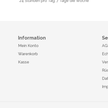
24 Stunden pro Tag, 7 Tage die Woche
Information
Se
Mein Konto
AG
Warenkorb
Ech
Kasse
Ve
Rü
Da
Im