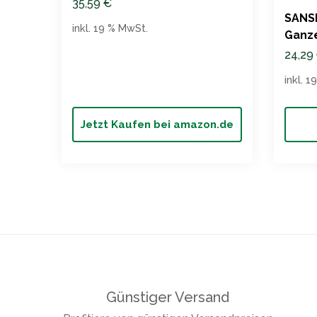
100% Honduras Arabica, 1kg
35,59
€
SANS
inkl. 19 % MwSt.
Ganz
24,29
inkl. 
Jetzt Kaufen bei amazon.de
Günstiger Versand