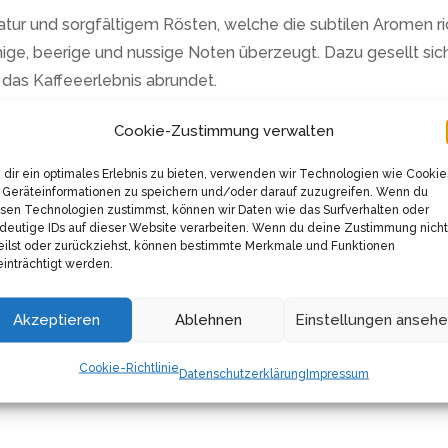
atur und sorgfältigem Rösten, welche die subtilen Aromen ri
umige, beerige und nussige Noten überzeugt. Dazu gesellt si
 das Kaffeeerlebnis abrundet.
esso- oder Siebträgermaschine besitzt, ist nicht entscheid
Cookie-Zustimmung verwalten
ischen Filterkaffee entfalten sie ihr bemerkenswertes Arom
dir ein optimales Erlebnis zu bieten, verwenden wir Technologien wie Cookie
Geräteinformationen zu speichern und/oder darauf zuzugreifen. Wenn du
sen Technologien zustimmst, können wir Daten wie das Surfverhalten oder
deutige IDs auf dieser Website verarbeiten. Wenn du deine Zustimmung nicht
it Jahren angesehenen Kaffeerösterei A. Joerges. Ein Garant 
eilst oder zurückziehst, können bestimmte Merkmale und Funktionen
tauche ein in ein vollmundiges, aromatisches Kaffeeerlebni
inträchtigt werden.
rilla Kaffeehausmischung umfasst 1kg ganze Kaffeebohnen. A
Akzeptieren
Ablehnen
Einstellungen anseh
h. Überzeuge dich selbst von der Qualität dieser Kaffeeboh
Kaffee.
Cookie-Richtlinie
Datenschutzerklärung
Impressum