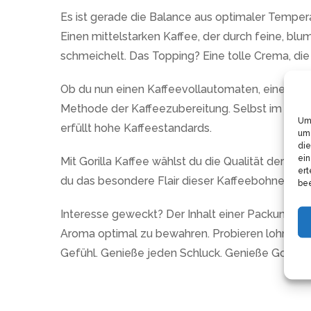
Es ist gerade die Balance aus optimaler Temper
Einen mittelstarken Kaffee, der durch feine, bl
schmeichelt. Das Topping? Eine tolle Crema, die
Ob du nun einen Kaffeevollautomaten, eine Espr
Methode der Kaffeezubereitung. Selbst im klass
Um 
erfüllt hohe Kaffeestandards.
um 
die
ein
Mit Gorilla Kaffee wählst du die Qualität der se
ert
du das besondere Flair dieser Kaffeebohnen und 
bee
Interesse geweckt? Der Inhalt einer Packung Go
Aroma optimal zu bewahren. Probieren lohnt sic
Gefühl. Genieße jeden Schluck. Genieße Gorilla 