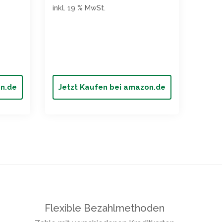
500g
17,95
inkl. 19 % MwSt.
inkl. 
on.de
Jetzt Kaufen bei amazon.de
Jet
Flexible Bezahlmethoden