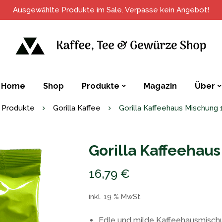
Ausgewählte Produkte im Sale. Verpasse kein Angebot!
Home
Shop
Produkte
Magazin
Über
Produkte
Gorilla Kaffee
Gorilla Kaffeehaus Mischung
Gorilla Kaffeehau
16,79
€
inkl. 19 % MwSt.
Edle und milde Kaffeehausmisch