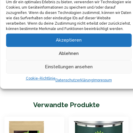
Um dir ein optimales Erlebnis zu bieten, verwenden wir Technologien wie
aromatischen Oregano von Kotányi stets griffbereit.
Cookies, um Geräteinformationen zu speichern und/oder darauf
zuzugreifen. Wenn du diesen Technologien zustimmst, können wir Daten
Überrasche deine Gäste mit dem authentischen
wie das Surfverhalten oder eindeutige IDs auf dieser Website
verarbeiten. Wenn du deine Zustimmung nicht erteilst oder zurückziehst,
Geschmack Griechenlands. Kotányis Oregano zaubert
können bestimmte Merkmale und Funktionen beeinträchtigt werden.
ein Lächeln auf die Gesichter und lädt zum Genießen
Akzeptieren
und Wohlfühlen ein.
Ablehnen
Entdecke die Vielseitigkeit von Kotányis Oregano und
erweitere dein Repertoire an köstlichen Gerichten. Das
Einstellungen ansehen
hochwertige Gewürz ist ein treuer Begleiter in deiner
Cookie-Richtlinie
Datenschutzerklärung
Impressum
Küche.
Verwandte Produkte