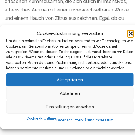
erlesenen Kümmelsamen, die sich durch ihr intensives,
ätherisches Aroma mit einer unverwechselbaren Würze
und einem Hauch von Zitrus auszeichnen. Egal, ob du
Brot backst, Kraut- und Kartoffelgerichte verfeinerst
Cookie-Zustimmung verwalten
oder einem Eintopf die besondere Note verleihen
Um dir ein optimales Erlebnis zu bieten, verwenden wir Technologien wie
möchtest, diese Kümmelsamen sind die ideale Wahl,
Cookies, um Geräteinformationen zu speichern und/oder darauf
um deinen Speisen einen authentischen Geschmack zu
zuzugreifen. Wenn du diesen Technologien zustimmst, können wir Daten
wie das Surfverhalten oder eindeutige IDs auf dieser Website
verleihen.
verarbeiten. Wenn du deine Zustimmung nicht erteilst oder zurückziehst,
können bestimmte Merkmale und Funktionen beeinträchtigt werden.
Die Kümmelsamen stammen aus 100 % kontrolliert
Akzeptieren
biologischem Anbau, sind vegan, fair und sozial
gehandelt und vollkommen frei von jeglichen
Ablehnen
Zusatzstoffen. Durch den Erwerb dieses Produktes
Einstellungen ansehen
unterstützt du nicht nur eine nachhaltige
Landwirtschaft, sondern sicherst dir auch die Reinheit
Cookie-Richtlinie
Datenschutzerklärung
Impressum
und Qualität, die du für deine Küche verdienst.