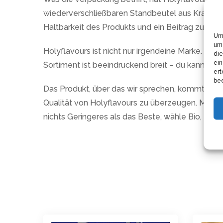
wiederverschließbaren Standbeutel aus Kraftpap
Haltbarkeit des Produkts und ein Beitrag zur R
Um 
um 
Holyflavours ist nicht nur irgendeine Marke. Sie
die
ein
Sortiment ist beeindruckend breit – du kannst
ert
bee
Das Produkt, über das wir sprechen, kommt in 
Qualität von Holyflavours zu überzeugen. Mit di
nichts Geringeres als das Beste, wähle Bio, wähl