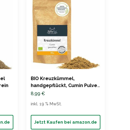
el
BIO Kreuzkümmel,
Fuch
rein
handgepflückt, Cumin Pulver
Kreu
– Pfefferdieb®
8,99
€
18,6
inkl. 19 % MwSt.
inkl. 
on.de
Jetzt Kaufen bei amazon.de
Jet