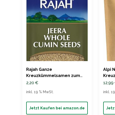
Rajah Ganze
Alpi 
Kreuzkümmelsamen zum
Kreuz
Würzen – 85g
100% 
2,20
€
12,99
inkl. 19 % MwSt.
inkl. 
Jetzt Kaufen bei amazon.de
Jetz