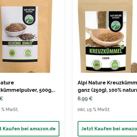
Nature
Alpi Nature Kreuzkümm
kümmelpulver, 500g,
ganz (250g), 100% natur
naturrein
€
8,99
€
19 % MwSt.
inkl. 19 % MwSt.
t Kaufen bei amazon.de
Jetzt Kaufen bei amaz