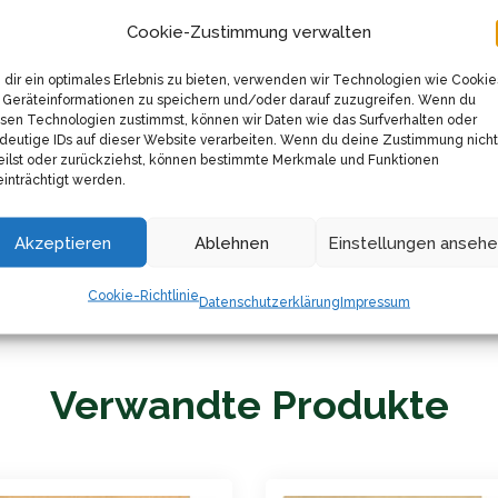
ier verpackt, kannst du das Produkt nach Gebrauch bequem 
Cookie-Zustimmung verwalten
eduzierung von Lebensmittelabfällen!
dir ein optimales Erlebnis zu bieten, verwenden wir Technologien wie Cookie
Geräteinformationen zu speichern und/oder darauf zuzugreifen. Wenn du
 hat sich einen Namen für qualitativ hochwertige Bio-Produk
sen Technologien zustimmst, können wir Daten wie das Surfverhalten oder
deutige IDs auf dieser Website verarbeiten. Wenn du deine Zustimmung nicht
 zwischen verschiedenen Kräutern, Gewürzen, Superfoods, S
eilst oder zurückziehst, können bestimmte Merkmale und Funktionen
inträchtigt werden.
einer Menge von 100 Gramm daher. Genug also, um dich auf 
esem Produkt bereicherst du nicht nur deine Küche, sondern 
Akzeptieren
Ablehnen
Einstellungen anseh
e Holyflavours!
Cookie-Richtlinie
Datenschutzerklärung
Impressum
Verwandte Produkte