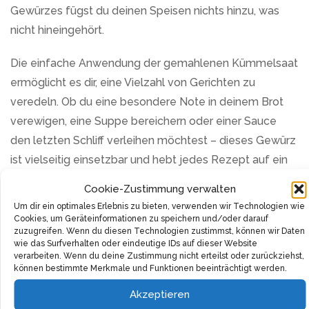
Gewürzes fügst du deinen Speisen nichts hinzu, was
nicht hineingehört.
Die einfache Anwendung der gemahlenen Kümmelsaat
ermöglicht es dir, eine Vielzahl von Gerichten zu
veredeln. Ob du eine besondere Note in deinem Brot
verewigen, eine Suppe bereichern oder einer Sauce
den letzten Schliff verleihen möchtest – dieses Gewürz
ist vielseitig einsetzbar und hebt jedes Rezept auf ein
neues Niveau.
Cookie-Zustimmung verwalten
Um dir ein optimales Erlebnis zu bieten, verwenden wir Technologien wie
Auch was die Gesundheit betrifft, hat Kümmel einiges
Cookies, um Geräteinformationen zu speichern und/oder darauf
zu bieten. Er ist nicht nur bekannt für seinen
zuzugreifen. Wenn du diesen Technologien zustimmst, können wir Daten
wie das Surfverhalten oder eindeutige IDs auf dieser Website
charakteristischen Geschmack, sondern auch für seine
verarbeiten. Wenn du deine Zustimmung nicht erteilst oder zurückziehst,
können bestimmte Merkmale und Funktionen beeinträchtigt werden.
verdauungsfördernden Eigenschaften. Verwende die
gemahlene Kümmelsaat, um deinem Körper etwas
Akzeptieren
Gutes zu tun und gleichzeitig deinen Gaumen zu