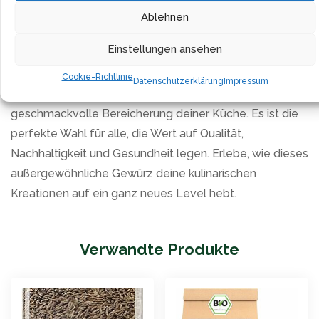
Ablehnen
verwöhnen.
Einstellungen ansehen
Mach Schluss mit künstlichen Aromen und unbekannten
Zusatzstoffen in deinen Mahlzeiten. Wähle die
Cookie-Richtlinie
Datenschutzerklärung
Impressum
gemahlene Kümmelsaat für eine natürliche und
geschmackvolle Bereicherung deiner Küche. Es ist die
perfekte Wahl für alle, die Wert auf Qualität,
Nachhaltigkeit und Gesundheit legen. Erlebe, wie dieses
außergewöhnliche Gewürz deine kulinarischen
Kreationen auf ein ganz neues Level hebt.
Verwandte Produkte