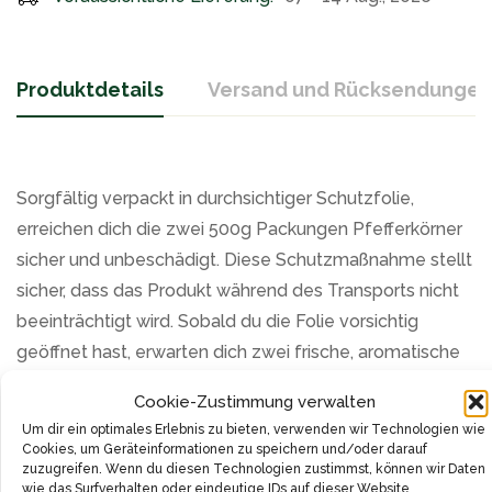
Produktdetails
Versand und Rücksendungen
Sorgfältig verpackt in durchsichtiger Schutzfolie,
erreichen dich die zwei 500g Packungen Pfefferkörner
sicher und unbeschädigt. Diese Schutzmaßnahme stellt
sicher, dass das Produkt während des Transports nicht
beeinträchtigt wird. Sobald du die Folie vorsichtig
geöffnet hast, erwarten dich zwei frische, aromatische
Pfefferkörner-Tüten, bereit zum Einsatz in deiner Küche.
Cookie-Zustimmung verwalten
Um dir ein optimales Erlebnis zu bieten, verwenden wir Technologien wie
Zweifellos haben wir hier ein herausragendes Preis-
Cookies, um Geräteinformationen zu speichern und/oder darauf
Leistungsverhältnis vor uns, ermöglicht durch den
zuzugreifen. Wenn du diesen Technologien zustimmst, können wir Daten
wie das Surfverhalten oder eindeutige IDs auf dieser Website