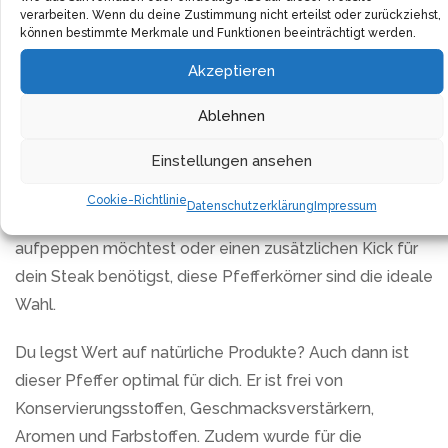
Direkteinkauf in großen Mengen. Das Produkt wird in
verarbeiten. Wenn du deine Zustimmung nicht erteilst oder zurückziehst,
Großpackungen verkauft, was nicht nur einen super
können bestimmte Merkmale und Funktionen beeinträchtigt werden.
Preis garantiert, sondern dafür sorgt, dass du immer
Akzeptieren
ausreichend Pfefferkörner zur Hand hast.
Ablehnen
Erlebe ein fruchtig-würziges Aroma und eine solide
Einstellungen ansehen
Schärfe mit diesem Pfeffer. Eine perfekte Balance von
Aromen, die deine Gerichte auf ein neues Niveau heben
Cookie-Richtlinie
Datenschutzerklärung
Impressum
wird. Egal ob du gerade eine hausgemachte Suppe
aufpeppen möchtest oder einen zusätzlichen Kick für
dein Steak benötigst, diese Pfefferkörner sind die ideale
Wahl.
Du legst Wert auf natürliche Produkte? Auch dann ist
dieser Pfeffer optimal für dich. Er ist frei von
Konservierungsstoffen, Geschmacksverstärkern,
Aromen und Farbstoffen. Zudem wurde für die