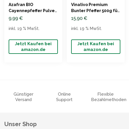
Azafran BIO
Vinativo Premium
Cayennepfeffer Pulver
Bunter Pfeffer 500g für
250g
Mühle
9,99
€
15,90
€
inkl. 19 % MwSt.
inkl. 19 % MwSt.
Jetzt Kaufen bei
Jetzt Kaufen bei
amazon.de
amazon.de
Günstiger
Online
Flexible
Versand
Support
Bezahlmethoden
Unser Shop