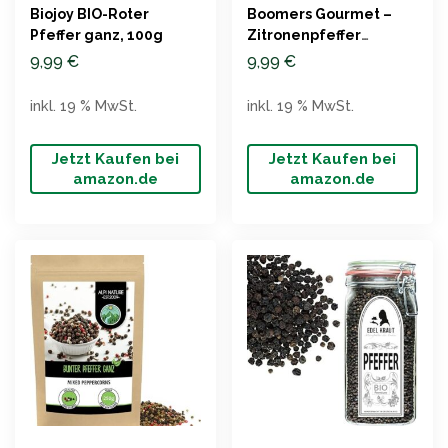
Biojoy BIO-Roter
Boomers Gourmet –
Pfeffer ganz, 100g
Zitronenpfeffer
Gewürzmischung, 120g
9,99
€
9,99
€
inkl. 19 % MwSt.
inkl. 19 % MwSt.
Jetzt Kaufen bei
Jetzt Kaufen bei
amazon.de
amazon.de