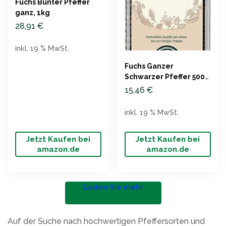
Fuchs Bunter Pfeffer
ganz, 1kg
28,91
€
inkl. 19 % MwSt.
Fuchs Ganzer
Schwarzer Pfeffer 500g
(1er Pack)
15,46
€
inkl. 19 % MwSt.
Jetzt Kaufen bei
Jetzt Kaufen bei
amazon.de
amazon.de
Laden Sie mehr
Auf der Suche nach hochwertigen Pfeffersorten und