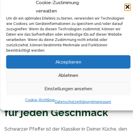
Cookie-Zustimmung
Grüner Pfeffer
x
–
verwalten
Um dir ein optimales Erlebnis zu bieten, verwenden wir Technologien
Bunter Pfeffer
x
–
wie Cookies, um Geräteinformationen zu speichern und/oder darauf
zuzugreifen. Wenn du diesen Technologien zustimmst, können wir
Daten wie das Surfverhalten oder eindeutige IDs auf dieser Website
verarbeiten. Wenn du deine Zustimmung nicht erteilst oder
Entdecke jetzt unsere große Auswahl an Pfeffersorten
Filter
zurückziehst, können bestimmte Merkmale und Funktionen
und lass dich von den vielfältigen Aromen begeistern.
beeinträchtigt werden.
Mit unserem Pfeffer verleihst du deinen Gerichten eine
Akzeptieren
ganz besondere Note und sorgst für ein
unvergessliches Geschmackserlebnis. Bestelle
Ablehnen
bequem online und genieße die Vielfalt der Pfefferwelt!
Einstellungen ansehen
Klassische Pfeffersorten
Cookie-Richtlinie
Datenschutzerklärung
Impressum
für jeden Geschmack
Schwarzer Pfeffer ist der Klassiker in Deiner Küche, den