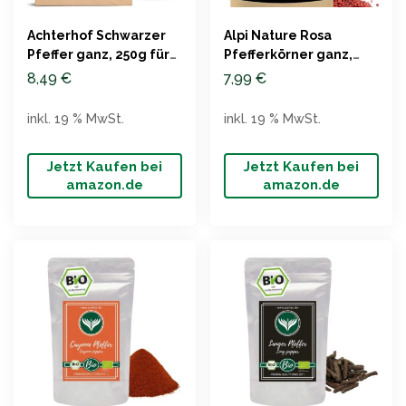
Achterhof Schwarzer
Alpi Nature Rosa
Pfeffer ganz, 250g für
Pfefferkörner ganz,
Pfeffermühle
125g, 100% naturrein,
8,49
€
7,99
€
vegan
inkl. 19 % MwSt.
inkl. 19 % MwSt.
Jetzt Kaufen bei
Jetzt Kaufen bei
amazon.de
amazon.de