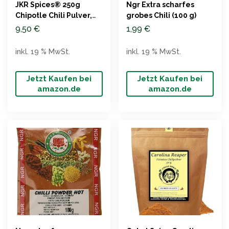
JKR Spices® 250g
Ngr Extra scharfes
Chipotle Chili Pulver,
grobes Chili (100 g)
Sehr scharf
9,50
€
1,99
€
inkl. 19 % MwSt.
inkl. 19 % MwSt.
Jetzt Kaufen bei
Jetzt Kaufen bei
amazon.de
amazon.de