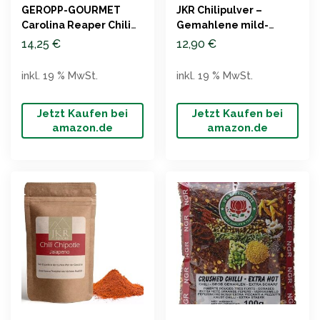
GEROPP-GOURMET
JKR Chilipulver –
Carolina Reaper Chili
Gemahlene mild-
Pulver 40g
scharfe Chilischoten
14,25
€
12,90
€
inkl. 19 % MwSt.
inkl. 19 % MwSt.
Jetzt Kaufen bei
Jetzt Kaufen bei
amazon.de
amazon.de