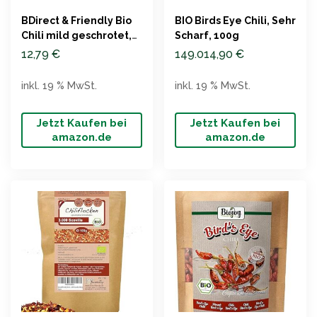
BDirect & Friendly Bio
BIO Birds Eye Chili, Sehr
Chili mild geschrotet,
Scharf, 100g
250g
12,79
€
149.014,90
€
inkl. 19 % MwSt.
inkl. 19 % MwSt.
Jetzt Kaufen bei
Jetzt Kaufen bei
amazon.de
amazon.de