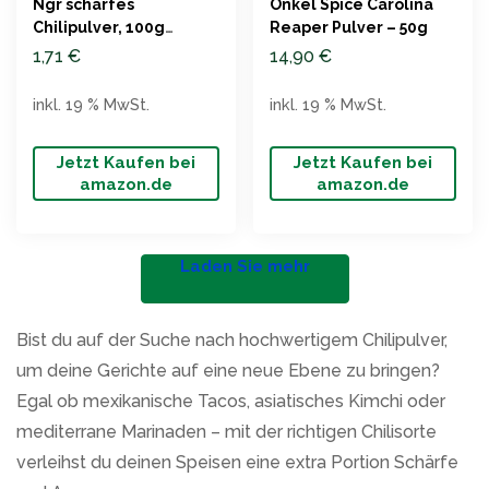
Ngr scharfes
Onkel Spice Carolina
Chilipulver, 100g
Reaper Pulver – 50g
Packung
1,71
€
14,90
€
inkl. 19 % MwSt.
inkl. 19 % MwSt.
Jetzt Kaufen bei
Jetzt Kaufen bei
amazon.de
amazon.de
Laden Sie mehr
Bist du auf der Suche nach hochwertigem Chilipulver,
um deine Gerichte auf eine neue Ebene zu bringen?
Egal ob mexikanische Tacos, asiatisches Kimchi oder
mediterrane Marinaden – mit der richtigen Chilisorte
verleihst du deinen Speisen eine extra Portion Schärfe