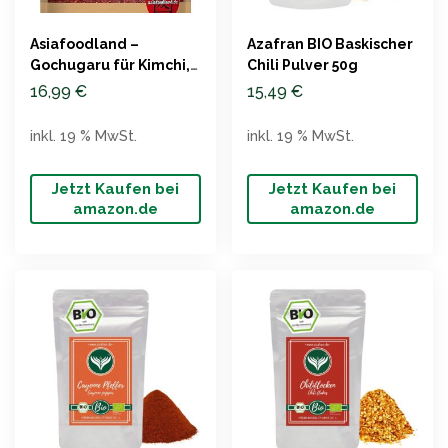
Asiafoodland –
Azafran BIO Baskischer
Gochugaru für Kimchi,
Chili Pulver 50g
Chili Pulver, 500g
16,99
€
15,49
€
inkl. 19 % MwSt.
inkl. 19 % MwSt.
Jetzt Kaufen bei
Jetzt Kaufen bei
amazon.de
amazon.de