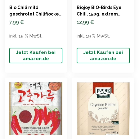
Bio Chili mild
Biojoy BIO-Birds Eye
geschrotet Chiliflocken
Chili, 150g, extrem
(100g)
scharf
7,99
€
12,99
€
inkl. 19 % MwSt.
inkl. 19 % MwSt.
Jetzt Kaufen bei
Jetzt Kaufen bei
amazon.de
amazon.de