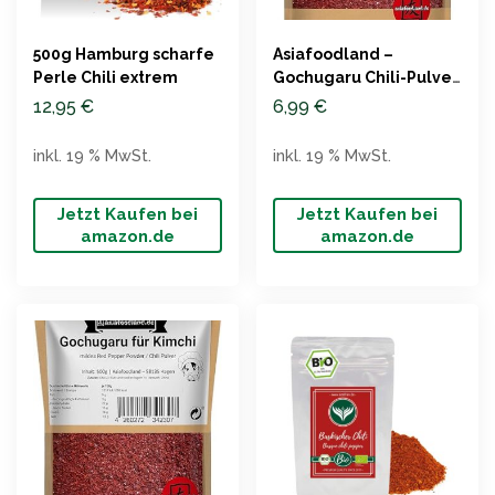
500g Hamburg scharfe
Asiafoodland –
Perle Chili extrem
Gochugaru Chili-Pulver,
100g Packung
12,95
€
6,99
€
inkl. 19 % MwSt.
inkl. 19 % MwSt.
Jetzt Kaufen bei
Jetzt Kaufen bei
amazon.de
amazon.de