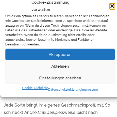
Cookie-Zustimmung
Es gibt eine große Vielfalt an
Chilisorten
, die sich in
verwalten
Schärfe, Aroma und Geschmack unterscheiden. Zu den
Um dir ein optimales Erlebnis zu bieten, verwenden wir Technologien
wie Cookies, um Geräteinformationen zu speichern und/oder darauf
beliebtesten gehören:
zuzugreifen. Wenn du diesen Technologien zustimmst, können wir
Daten wie das Surfverhalten oder eindeutige IDs auf dieser Website
verarbeiten. Wenn du deine Zustimmung nicht erteilst oder
Habanero – extrem scharf, mit fruchtig-rauchigem
Filter
zurückziehst, können bestimmte Merkmale und Funktionen
Aroma
beeinträchtigt werden.
Ancho Chili – mild bis mittelscharf, mit vollem,
Akzeptieren
fruchtigem Geschmack
Ablehnen
Chipotle – rauchig-scharf, ideal für mexikanische
Gerichte
Einstellungen ansehen
Cayennepfeffer – scharf und würzig, vielseitig
Cookie-Richtlinie
Datenschutzerklärung
Impressum
einsetzbar
Jede Sorte bringt ihr eigenes Geschmacksprofil mit. So
schmeckt Ancho Chili beispielsweise leicht nach