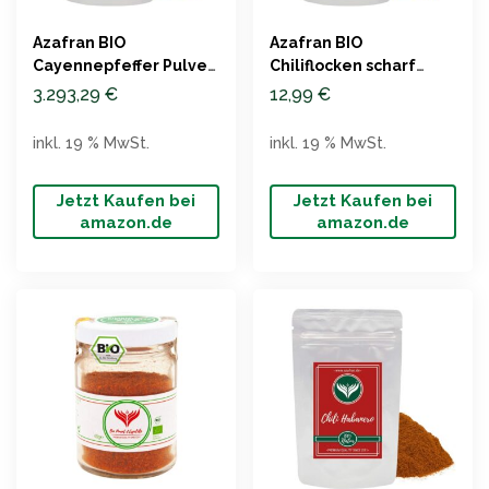
Azafran BIO
Azafran BIO
Cayennepfeffer Pulver
Chiliflocken scharf
250g
250g
3.293,29
€
12,99
€
inkl. 19 % MwSt.
inkl. 19 % MwSt.
Jetzt Kaufen bei
Jetzt Kaufen bei
amazon.de
amazon.de