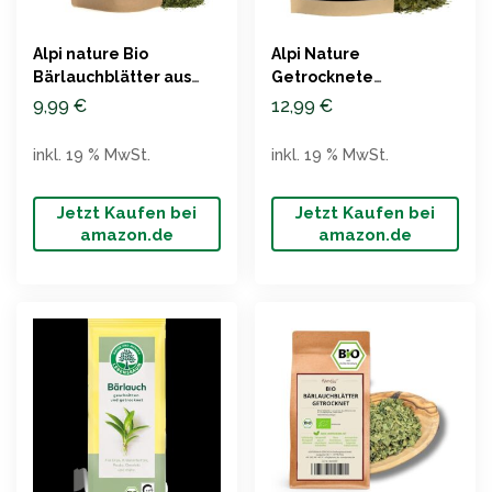
Alpi nature Bio
Alpi Nature
Bärlauchblätter aus
Getrocknete
kontrolliertem Anbau
Bärlauchblätter, 250g,
9,99
€
12,99
€
(125g)
natürlich
inkl. 19 % MwSt.
inkl. 19 % MwSt.
Jetzt Kaufen bei
Jetzt Kaufen bei
amazon.de
amazon.de