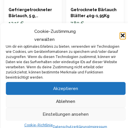
Gefriergetrockneter
Getrocknete Bärlauch
Bärlauch, 5 g,
Blätter 40g-1,95Kg
Gewürzamt
12,15
€
7,80
€
Cookie-Zustimmung
inkl. 19 % MwSt.
inkl. 19 % MwSt.
verwalten
Um dir ein optimales Erlebnis zu bieten, verwenden wir Technologien
Jetzt Kaufen bei
Jetzt Kaufen bei
wie Cookies, um Geräteinformationen zu speichern und/oder darauf
amazon.de
amazon.de
zuzugreifen. Wenn du diesen Technologien zustimmst, können wir
Daten wie das Surfverhalten oder eindeutige IDs auf dieser Website
verarbeiten. Wenn du deine Zustimmung nicht erteilst oder
Filter
zurückziehst, können bestimmte Merkmale und Funktionen
beeinträchtigt werden.
Akzeptieren
Ablehnen
Einstellungen ansehen
Cookie-Richtlinie
Datenschutzerklärung
Impressum