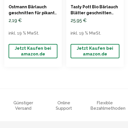
Ostmann Bärlauch
Tasty Pott Bio Bärlauch
geschnitten für pikante
Blätter geschnitten
Gerichte
500g
2,19
€
25,95
€
inkl. 19 % MwSt.
inkl. 19 % MwSt.
Jetzt Kaufen bei
Jetzt Kaufen bei
amazon.de
amazon.de
Günstiger
Online
Flexible
Versand
Support
Bezahlmethoden