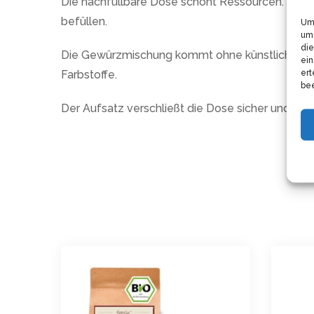
Die nachfüllbare Dose schont Ressourcen. Das M
befüllen.
Um 
um 
die
Die Gewürzmischung kommt ohne künstliche Zus
ein
ert
Farbstoffe.
bee
Der Aufsatz verschließt die Dose sicher und sch