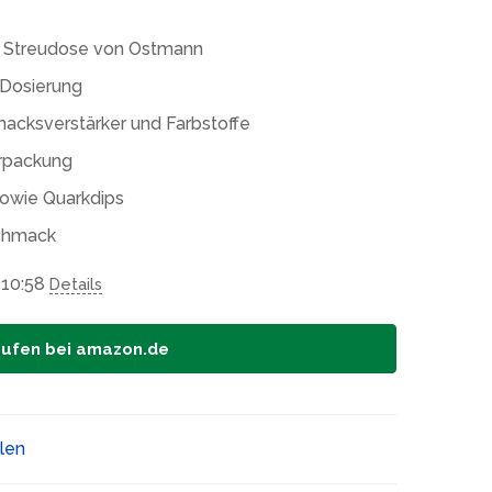
5g Streudose von Ostmann
 Dosierung
acksverstärker und Farbstoffe
erpackung
sowie Quarkdips
schmack
 10:58
Details
aufen bei amazon.de
ilen