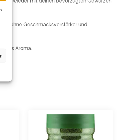
e immer wieder mit deinen bevorzugten Gewürzen
s,
taten ohne Geschmacksverstärker und
 volles Aroma.
en