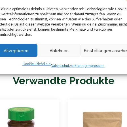
aterial lässt sich vollständig recyceln. Du kannst die Dos
dir ein optimales Erlebnis zu bieten, verwenden wir Technologien wie Cookie
Geräteinformationen zu speichern und/oder darauf zuzugreifen. Wenn du
sen Technologien zustimmst, können wir Daten wie das Surfverhalten oder
ätze aus. Sie besteht ausschließlich aus ausgewählten Zu
deutige IDs auf dieser Website verarbeiten. Wenn du deine Zustimmung nicht
eilst oder zurückziehst, können bestimmte Merkmale und Funktionen
inträchtigt werden.
ützt das Aroma. Die Gewürze bleiben frisch und behalten ihr
Akzeptieren
Ablehnen
Einstellungen anseh
Cookie-Richtlinie
Datenschutzerklärung
Impressum
Verwandte Produkte