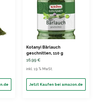
Kotanyi Bärlauch
Alpi
geschnitten, 110 g
Bärla
125g)
natür
16,99
€
12,9
inkl. 19 % MwSt.
inkl. 
on.de
Jetzt Kaufen bei amazon.de
Jet