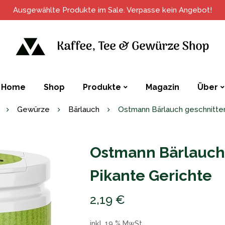
Ausgewählte Produkte im Sale. Verpasse kein Angebot!
Home
Shop
Produkte
Magazin
Über
Gewürze
Bärlauch
Ostmann Bärlauch geschnitten
Ostmann Bärlauch 
Pikante Gerichte
2,19
€
inkl. 19 % MwSt.