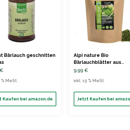
t Bärlauch geschnitten
Alpi nature Bio
as
Bärlauchblätter aus
kontrolliertem Anbau (
€
9,99
€
19 % MwSt.
inkl. 19 % MwSt.
t Kaufen bei amazon.de
Jetzt Kaufen bei amaz