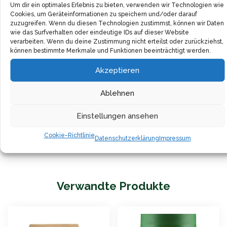
Um dir ein optimales Erlebnis zu bieten, verwenden wir Technologien wie
Kräuterbutter.
Cookies, um Geräteinformationen zu speichern und/oder darauf
zuzugreifen. Wenn du diesen Technologien zustimmst, können wir Daten
wie das Surfverhalten oder eindeutige IDs auf dieser Website
Der Bio-Bärlauch stammt von sorgfältig ausgewählten
verarbeiten. Wenn du deine Zustimmung nicht erteilst oder zurückziehst,
Bauernhöfen, die nach strengen ökologischen
können bestimmte Merkmale und Funktionen beeinträchtigt werden.
Richtlinien arbeiten. Die Wildsammlung erfolgt
Akzeptieren
nachhaltig und ressourcenschonend.
Ablehnen
Die luftdichte Verpackung schützt das Aroma optimal.
Einstellungen ansehen
Nach dem Öffnen behält der Bärlauch bei kühler und
trockener Lagerung seinen charakteristischen
Cookie-Richtlinie
Datenschutzerklärung
Impressum
Geschmack über viele Monate.
Verwandte Produkte