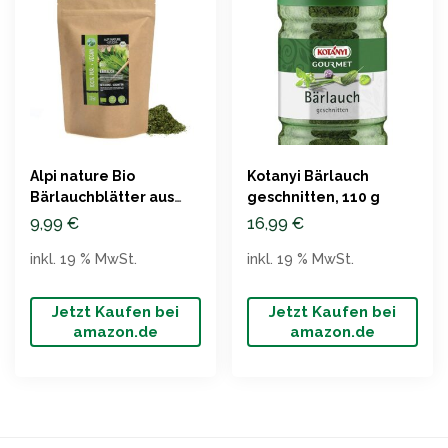
Alpi nature Bio
Kotanyi Bärlauch
Bärlauchblätter aus
geschnitten, 110 g
kontrolliertem Anbau
9,99
€
16,99
€
(125g)
inkl. 19 % MwSt.
inkl. 19 % MwSt.
Jetzt Kaufen bei
Jetzt Kaufen bei
amazon.de
amazon.de