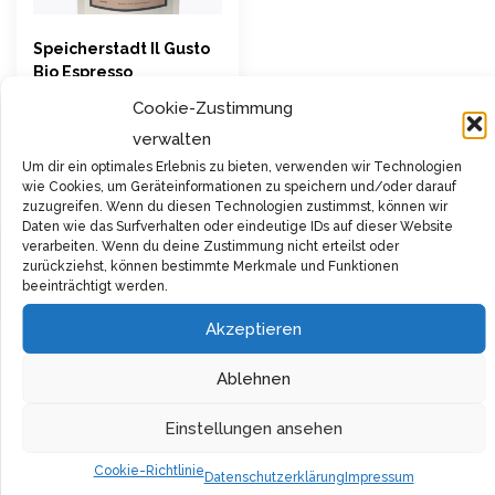
Speicherstadt Il Gusto
Bio Espresso
8,90
€
Cookie-Zustimmung
verwalten
inkl. 19 % MwSt.
Um dir ein optimales Erlebnis zu bieten, verwenden wir Technologien
wie Cookies, um Geräteinformationen zu speichern und/oder darauf
zuzugreifen. Wenn du diesen Technologien zustimmst, können wir
Jetzt Kaufen bei
Daten wie das Surfverhalten oder eindeutige IDs auf dieser Website
roastmarket.de
verarbeiten. Wenn du deine Zustimmung nicht erteilst oder
Filter
zurückziehst, können bestimmte Merkmale und Funktionen
beeinträchtigt werden.
Akzeptieren
Ablehnen
Günstiger
Online
Flexible
Einstellungen ansehen
Versand
Support
Bezahlmethoden
Cookie-Richtlinie
Datenschutzerklärung
Impressum