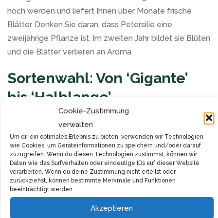
hoch werden und liefert Ihnen über Monate frische
Blätter. Denken Sie daran, dass Petersilie eine
zweijährige Pflanze ist. Im zweiten Jahr bildet sie Blüten
und die Blätter verlieren an Aroma.
Sortenwahl: Von ‘Gigante’
bis ‘Halblange’
Cookie-Zustimmung
Bei der Wahl der Petersiliensorte haben Sie
verwalten
verschiedene Optionen. Die Sorte ‘Gigante’ ist bekannt
Um dir ein optimales Erlebnis zu bieten, verwenden wir Technologien
wie Cookies, um Geräteinformationen zu speichern und/oder darauf
für ihre besonders großen und aromatischen Blätter. Sie
zuzugreifen. Wenn du diesen Technologien zustimmst, können wir
eignet sich hervorragend für den frischen Verzehr und
Daten wie das Surfverhalten oder eindeutige IDs auf dieser Website
verarbeiten. Wenn du deine Zustimmung nicht erteilst oder
zum Einfrieren. Die ‘Halblange’ ist eine weitere beliebte
Filter
zurückziehst, können bestimmte Merkmale und Funktionen
beeinträchtigt werden.
Sorte, die für ihren kräftigen Wuchs und das intensive
Aroma geschätzt wird.
Akzeptieren