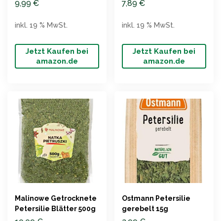
500g
9,99
€
7,89
€
inkl. 19 % MwSt.
inkl. 19 % MwSt.
Jetzt Kaufen bei
Jetzt Kaufen bei
amazon.de
amazon.de
Malinowe Getrocknete
Ostmann Petersilie
Petersilie Blätter 500g
gerebelt 15g