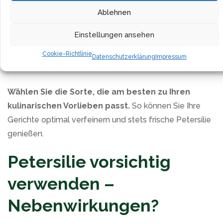
Ablehnen
Sorte
Merkmale
Einstellungen ansehen
‘Gigante’
Große Blätter, intensives Aroma
Cookie-Richtlinie
Datenschutzerklärung
Impressum
‘Halblange’
Kräftiger Wuchs, aromatisch
Wählen Sie die Sorte, die am besten zu Ihren
kulinarischen Vorlieben passt.
So können Sie Ihre
Gerichte optimal verfeinern und stets frische Petersilie
genießen.
Petersilie vorsichtig
verwenden –
Nebenwirkungen?