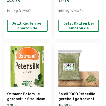
10,09
€
2,99
€
inkl. 19 % MwSt.
inkl. 19 % MwSt.
Jetzt Kaufen bei
Jetzt Kaufen bei
amazon.de
amazon.de
Ostmann Petersilie
SoleilFOOD Petersilie
gerebelt in Streudose
gerebelt getrocknet
1kg
2,36
€
16,99
€