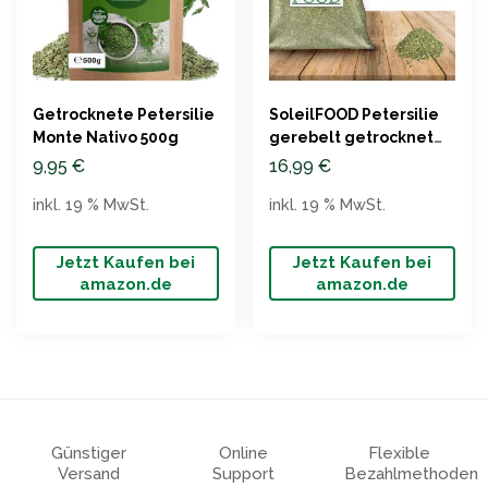
Getrocknete Petersilie
SoleilFOOD Petersilie
Monte Nativo 500g
gerebelt getrocknet
1kg
9,95
€
16,99
€
inkl. 19 % MwSt.
inkl. 19 % MwSt.
Jetzt Kaufen bei
Jetzt Kaufen bei
amazon.de
amazon.de
Günstiger
Online
Flexible
Versand
Support
Bezahlmethoden