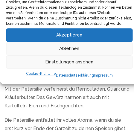
Cookies, um Geräteinformationen zu speichern und/oder darauf
zuzugreifen. Wenn du diesen Technologien zustimmst, können wir Daten
wie das Surfverhalten oder eindeutige IDs auf dieser Website
verarbeiten. Wenn du deine Zustimmung nicht erteilst oder zurückziehst,
Produktdetails
Versand und Rücksendungen
können bestimmte Merkmale und Funktionen beeinträchtigt werden.
Akzeptieren
Ablehnen
Die getrocknete Petersilie von Ostmann verfeinert
deine Gerichte mit ihrem charakteristischen Aroma. Die
Einstellungen ansehen
Würze passt perfekt zu Suppen, Gemüsegerichten und
Cookie-Richtlinie
Dressings.
Datenschutzerklärung
Impressum
Mit der Petersilie verfeinerst du Remouladen, Quark und
Kräuterbutter. Das Gewürz harmoniert auch mit
Kartoffeln, Eiern und Fischgerichten.
Die Petersilie entfaltet ihr volles Aroma, wenn du sie
erst kurz vor Ende der Garzeit zu deinen Speisen gibst.