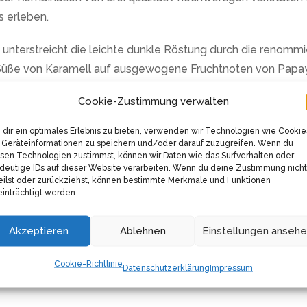
s erleben.
 unterstreicht die leichte dunkle Röstung durch die renommi
en Süße von Karamell auf ausgewogene Fruchtnoten von Papa
lementen.
Cookie-Zustimmung verwalten
ist beeindruckend. Es lädt Sie ein, mit verschiedenen Zube
dir ein optimales Erlebnis zu bieten, verwenden wir Technologien wie Cookie
m-Espresso, zart-cremiger Café Crème oder als traditionelle
Geräteinformationen zu speichern und/oder darauf zuzugreifen. Wenn du
sen Technologien zustimmst, können wir Daten wie das Surfverhalten oder
deutige IDs auf dieser Website verarbeiten. Wenn du deine Zustimmung nicht
eilst oder zurückziehst, können bestimmte Merkmale und Funktionen
ört Thomas Eckel, dem leidenschaftlichen Inhaber der Kaffeer
inträchtigt werden.
und wurde 2015 vom Crema Magazin zur besten Rösterei des Ja
hutz bei.
Akzeptieren
Ablehnen
Einstellungen anseh
Cauca Kolumbien Kaffees, der mit Liebe, Leidenschaft und V
Cookie-Richtlinie
Datenschutzerklärung
Impressum