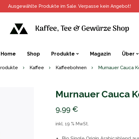
Ausgewählte Produkte im Sale. Verpasse kein Angebot!
Home
Shop
Produkte
Magazin
Über
rodukte
Kaffee
Kaffeebohnen
Murnauer Cauca K
Murnauer Cauca K
9,99
€
inkl. 19 % MwSt.
Bio Single Origin Arabicablend 