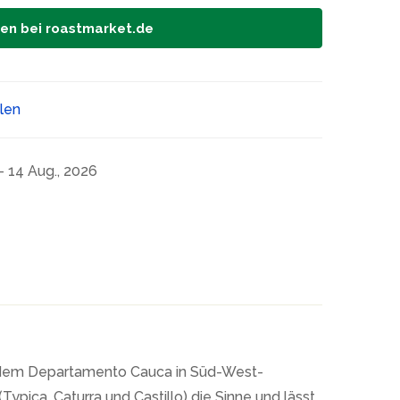
fen bei roastmarket.de
ilen
- 14 Aug., 2026
us dem Departamento Cauca in Süd-West-
ypica, Caturra und Castillo) die Sinne und lässt