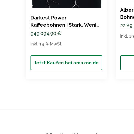
Alber
Bohn
Darkest Power
Kaffeebohnen | Stark, Wenig
22,89
Säure, 1000g
949.094,90
€
inkl. 
inkl. 19 % MwSt.
Jetzt Kaufen bei amazon.de