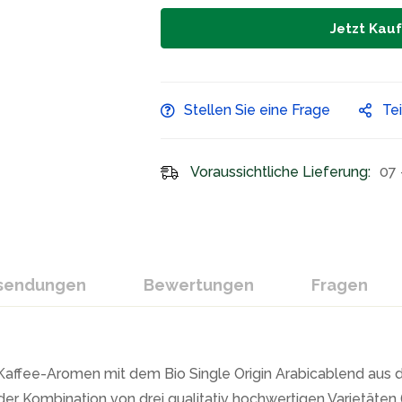
Jetzt Kau
Stellen Sie eine Frage
Te
Voraussichtliche Lieferung:
07 
ksendungen
Bewertungen
Fragen
der Kaffee-Aromen mit dem Bio Single Origin Arabicablend a
er Kombination von drei qualitativ hochwertigen Varietäten (T