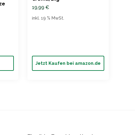
ze
Kaff
19,99
€
23,4
inkl. 19 % MwSt.
inkl. 
Jetzt Kaufen bei amazon.de
Jet