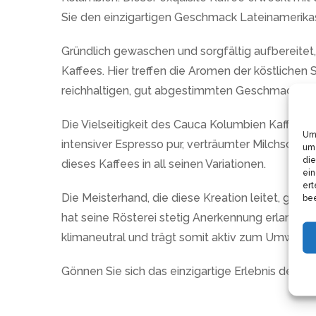
Sie den einzigartigen Geschmack Lateinamerika
Gründlich gewaschen und sorgfältig aufbereitet,
Kaffees. Hier treffen die Aromen der köstlich
reichhaltigen, gut abgestimmten Geschmackse
Die Vielseitigkeit des Cauca Kolumbien Kaffees 
Um 
intensiver Espresso pur, verträumter Milchschau
um 
die
dieses Kaffees in all seinen Variationen.
ein
ert
Die Meisterhand, die diese Kreation leitet, geh
bee
hat seine Rösterei stetig Anerkennung erlangt 
klimaneutral und trägt somit aktiv zum Umweltsc
Gönnen Sie sich das einzigartige Erlebnis des 