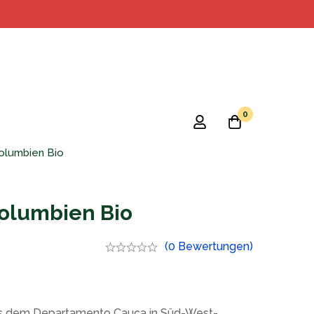
0
olumbien Bio
olumbien Bio
(0 Bewertungen)
aus dem Departamento Cauca in Süd-West-