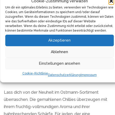
Cookie-Zustimmung verwalten
natürlich Fleisch- und Pastagerichten einen
Um dir ein optimales Erlebnis zu bieten, verwenden wir Technologien wie
unvergesslichen Schliff geben. Dieses Power-Gewürz
Cookies, um Geräteinformationen zu speichern und/oder darauf
zuzugreifen. Wenn du diesen Technologien zustimmst, können wir Daten
wird deine Geschmacksnerven auf eine
wie das Surfverhalten oder eindeutige IDs auf dieser Website
unvergleichliche Reise der Schärfe und Intensität
verarbeiten. Wenn du deine Zustimmung nicht erteilst oder zurückziehst,
können bestimmte Merkmale und Funktionen beeinträchtigt werden.
mitnehmen.
Akzeptieren
Dieser Standbeutel enthält 250g gemahlenen Chili
Bird’s Eye, in einer wiederverschließbaren Verpackung.
Ablehnen
Ostmann, der Hersteller dieses Produkts, bietet nicht
Einstellungen ansehen
nur eine große Menge, sondern auch eine einfache und
bequeme Lagerung, die die Qualität des Produkts lange
Cookie-Richtlinie
Datenschutzerklärung
Impressum
erhält.
Lass dich von der Neuheit im Ostmann-Sortiment
überraschen. Die gemahlenen Chillies überzeugen mit
ihrem fruchtig-vollmundigen Aroma und ihrer
bahnbrechenden Schärfe. Für jeden, der eine