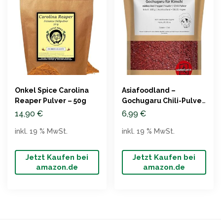
Onkel Spice Carolina
Asiafoodland –
Reaper Pulver – 50g
Gochugaru Chili-Pulver,
100g Packung
14,90
€
6,99
€
inkl. 19 % MwSt.
inkl. 19 % MwSt.
Jetzt Kaufen bei
Jetzt Kaufen bei
amazon.de
amazon.de