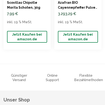
Scovillas Chipotle
Azafran BIO
Morita Schoten, 30g
Cayennepfeffer Pulver
250g
7,99
€
3.293,29
€
inkl. 19 % MwSt.
inkl. 19 % MwSt.
Jetzt Kaufen bei
Jetzt Kaufen bei
amazon.de
amazon.de
Günstiger
Online
Flexible
Versand
Support
Bezahlmethoden
Unser Shop