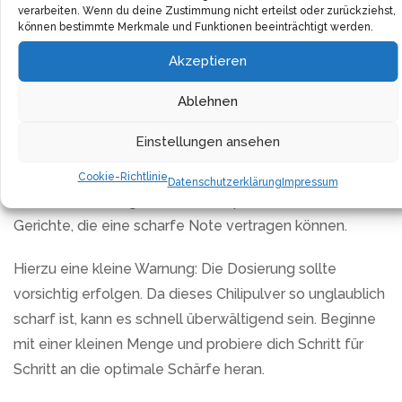
Auswahl und Verarbeitung der Chilis gewährleistet, dass
verarbeiten. Wenn du deine Zustimmung nicht erteilst oder zurückziehst,
können bestimmte Merkmale und Funktionen beeinträchtigt werden.
das volle Aroma erhalten bleibt. Du wirst eine
Geschmackstiefe erleben, die weit über die bloße
Akzeptieren
Schärfe hinausgeht.
Ablehnen
Chilifreaks, aufgepasst! Dieses Chilipulver ist genau das
Einstellungen ansehen
Richtige für alle, die auf der Suche nach der ultimativen
Schärfe sind. Mit seiner intensiven Würze und einem
Cookie-Richtlinie
Datenschutzerklärung
Impressum
Hauch von rauchiger Süße, ist es perfekt für alle
Gerichte, die eine scharfe Note vertragen können.
Hierzu eine kleine Warnung: Die Dosierung sollte
vorsichtig erfolgen. Da dieses Chilipulver so unglaublich
scharf ist, kann es schnell überwältigend sein. Beginne
mit einer kleinen Menge und probiere dich Schritt für
Schritt an die optimale Schärfe heran.