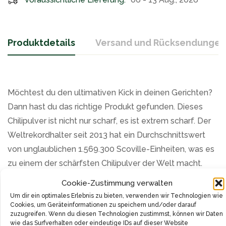
Produktdetails
Versand und Rücksendungen
Möchtest du den ultimativen Kick in deinen Gerichten?
Dann hast du das richtige Produkt gefunden. Dieses
Chilipulver ist nicht nur scharf, es ist extrem scharf. Der
Weltrekordhalter seit 2013 hat ein Durchschnittswert
von unglaublichen 1.569.300 Scoville-Einheiten, was es
zu einem der schärfsten Chilipulver der Welt macht.
Cookie-Zustimmung verwalten
Aber es ist nicht nur die Schärfe, die dieses Produkt
Um dir ein optimales Erlebnis zu bieten, verwenden wir Technologien wie
auszeichnet. Trotz seiner unvergleichlichen Schärfe, ist
Cookies, um Geräteinformationen zu speichern und/oder darauf
zuzugreifen. Wenn du diesen Technologien zustimmst, können wir Daten
das Chilipulver erstaunlich aromatisch. Die sorgfältige
wie das Surfverhalten oder eindeutige IDs auf dieser Website