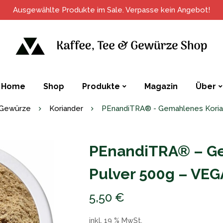
Ausgewählte Produkte im Sale. Verpasse kein Angebot!
Home
Shop
Produkte
Magazin
Über
Gewürze
Koriander
PEnandiTRA® - Gemahlenes Koria
PEnandiTRA® – Ge
Pulver 500g – VE
5,50
€
inkl. 19 % MwSt.