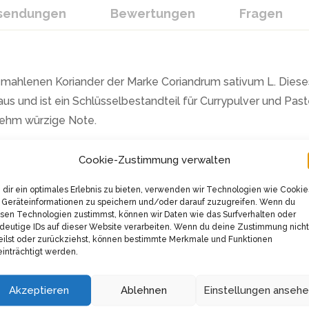
ksendungen
Bewertungen
Fragen
ahlenen Koriander der Marke Coriandrum sativum L. Dieses
s und ist ein Schlüsselbestandteil für Currypulver und Past
nehm würzige Note.
er mit einer ansprechenden Farbe von mittel- bis dunkelbraun
Cookie-Zustimmung verwalten
 Fisch, Suppen, Gemüse, Geflügel, Fleisch und Kartoffeln. 
dir ein optimales Erlebnis zu bieten, verwenden wir Technologien wie Cookie
ebte Zutat beim Backen von Brot und Weihnachtsgebäck.
Geräteinformationen zu speichern und/oder darauf zuzugreifen. Wenn du
sen Technologien zustimmst, können wir Daten wie das Surfverhalten oder
tivum L. ist unübertroffen – sie sind vegan und vegetarisch
deutige IDs auf dieser Website verarbeiten. Wenn du deine Zustimmung nicht
eilst oder zurückziehst, können bestimmte Merkmale und Funktionen
pekt für die Umwelt werden die Gewürze in der hauseigenen
inträchtigt werden.
Akzeptieren
Ablehnen
Einstellungen anseh
d wiederverschließbaren Druckverschlussbeutel geliefert. D