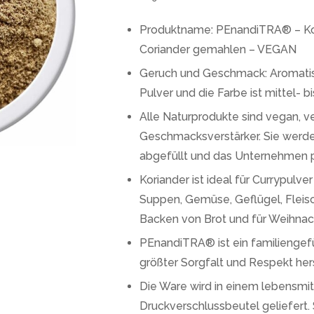
Produktname: PEnandiTRA® – Kor
Coriander gemahlen – VEGAN
Geruch und Geschmack: Aromatisch 
Pulver und die Farbe ist mittel- b
Alle Naturprodukte sind vegan, v
Geschmacksverstärker. Sie werde
abgefüllt und das Unternehmen p
Koriander ist ideal für Currypulve
Suppen, Gemüse, Geflügel, Fleisc
Backen von Brot und für Weihna
PEnandiTRA® ist ein familiengef
größter Sorgfalt und Respekt hers
Die Ware wird in einem lebensmi
Druckverschlussbeutel geliefert. 