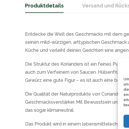
Produktdetails
Versand und Rüc
Entdecke die Welt des Geschmacks mit dem gem
seinen mild-würzigen, arttypischen Geschmack au
Küche und verleiht deinen Gerichten eine ange
Die Struktur des Korianders ist ein feines Pulv
auch zum Verfeinern von Saucen, Hülsenfrüchten,
Um 
Gewürz eine gute Figur – es ist auch eine beli
um 
die
Die Qualität der Naturprodukte von Coriandrum sa
ein
ert
Geschmacksverstärker. Mit Bewusstsein und Res
bee
das sogar klimaneutral.
Das Produkt wird in einem lebensmittelechten un