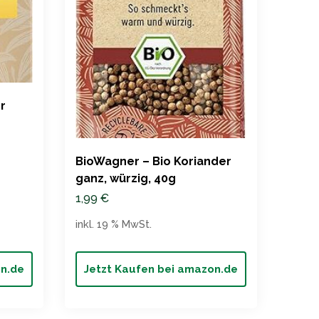
Acht
gema
r
süßl
5,95
inkl. 
BioWagner – Bio Koriander
ganz, würzig, 40g
1,99
€
inkl. 19 % MwSt.
on.de
Jetzt Kaufen bei amazon.de
Jet