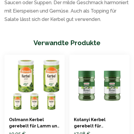
Saucen oder Suppen. Der milde Geschmack harmoniert
mit Eierspeisen und Gemüse. Auch als Topping für
Salate lässt sich der Kerbel gut verwenden.
Verwandte Produkte
Ostmann Kerbel
Kotanyi Kerbel
gerebelt für Lamm und
gerebelt für
Eintöpfe
Gastronomie 110g
10,95
€
17,98
€