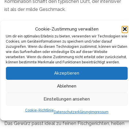
Kombination schafft den typischen Duft, der intensiver
ist als der milde Geschmack.
Die Gewürzmischung stammt aus kontrolliert
Cookie-Zustimmung verwalten
biologischem Anbau und wird in Saarbrücken
Um dir ein optimales Erlebnis zu bieten, verwenden wir Technologien wie
hergestellt. Sie kommt ohne künstliche Zusätze,
Cookies, um Geräteinformationen zu speichern und/oder darauf
zuzugreifen. Wenn du diesen Technologien zustimmst, können wir Daten
Geschmacksverstärker oder Rieselhilfen aus. Das
wie das Surfverhalten oder eindeutige IDs auf dieser Website
Produkt ist unbestrahlt und gentechnikfrei – ein reines
verarbeiten. Wenn du deine Zustimmung nicht erteilst oder zurückziehst,
können bestimmte Merkmale und Funktionen beeinträchtigt werden.
Bio-Gewürz.
Akzeptieren
Die handverlesenen Zutaten bezieht RIMOCO von
ausgewählten Bio-Bauern. Die Verpackung in einer
Ablehnen
lebensmittelgeprüften Dose aus Verpackungsstahl mit
Einstellungen ansehen
zusätzlichem Aroma-Innendeckel garantiert Frische und
Qualität.
Cookie-Richtlinie
Datenschutzerklärung
Impressum
Das Gewürz passt ideal zu feinen Fischgerichten, hellen