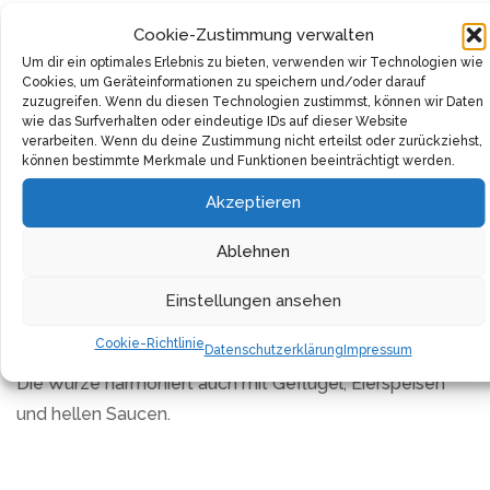
WIBERG verarbeitet für dieses Produkt ausschließlich
Cookie-Zustimmung verwalten
hochwertige Rohstoffe. Die praktische Streudose
Um dir ein optimales Erlebnis zu bieten, verwenden wir Technologien wie
Cookies, um Geräteinformationen zu speichern und/oder darauf
ermöglicht eine einfache Dosierung. Das Aroma bleibt
zuzugreifen. Wenn du diesen Technologien zustimmst, können wir Daten
wie das Surfverhalten oder eindeutige IDs auf dieser Website
durch die luftdichte Verpackung lange erhalten.
verarbeiten. Wenn du deine Zustimmung nicht erteilst oder zurückziehst,
können bestimmte Merkmale und Funktionen beeinträchtigt werden.
Die gefriergetrockneten Kräuter lassen sich das ganze
Akzeptieren
Jahr über flexibel einsetzen – unabhängig von Saison
und Verfügbarkeit frischer Kräuter. Ein Teelöffel
Ablehnen
entspricht etwa der doppelten Menge frischem Kerbel.
Einstellungen ansehen
Mit diesem Produkt gelingen klassische französische
Cookie-Richtlinie
Datenschutzerklärung
Impressum
Gerichte wie Kräutercremesuppen oder Fischgerichte.
Die Würze harmoniert auch mit Geflügel, Eierspeisen
und hellen Saucen.