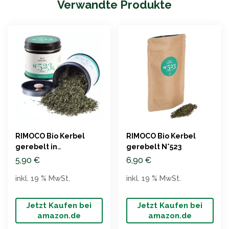
Verwandte Produkte
RIMOCO Bio Kerbel
RIMOCO Bio Kerbel
gerebelt in
gerebelt N°523
Gewürzdose
5,90
€
6,90
€
inkl. 19 % MwSt.
inkl. 19 % MwSt.
Jetzt Kaufen bei
Jetzt Kaufen bei
amazon.de
amazon.de