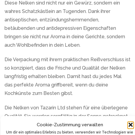
Diese Nelken sind nicht nur ein Gewürz, sondern ein
wahres Schatzkästlein an Tugenden. Dank ihrer
antiseptischen, entzündungshemmenden,
betäubenden und antidepressiven Eigenschaften
bringen sie nicht nur Aroma in deine Gerichte, sondern
auch Wohlbefinden in dein Leben.
Die Verpackung mit ihrem praktischen Reißverschluss ist
so konzipiert, dass die Frische und Qualität der Nelken
langfristig erhalten bleiben. Damit hast du jedes Mal
das perfekte Aroma griffbereit, wenn du deine
Kochkünste zum Besten gibst.
Die Nelken von Tazarin Ltd stehen für eine überlegene
Qualität. Sie werden sorgfältig in der Sonne getrocknet,
um ihre wertvollen Wirkstoffe zu bewahren. Dieser
Cookie-Zustimmung verwalten
Um dir ein optimales Erlebnis zu bieten, verwenden wir Technologien wie
Prozess garantiert, dass jede Nelke in deiner Küche für