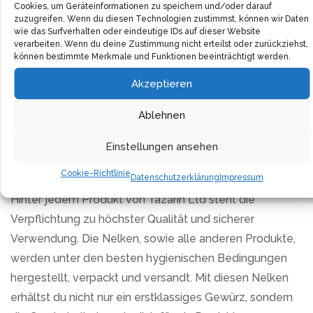
Cookies, um Geräteinformationen zu speichern und/oder darauf
ein authentisches Geschmackserlebnis sorgt.
zuzugreifen. Wenn du diesen Technologien zustimmst, können wir Daten
wie das Surfverhalten oder eindeutige IDs auf dieser Website
verarbeiten. Wenn du deine Zustimmung nicht erteilst oder zurückziehst,
Das Bekenntnis von Tazarin Ltd zur Zufriedenheit ihrer
können bestimmte Merkmale und Funktionen beeinträchtigt werden.
Kunden spiegelt sich in der 100%-
Akzeptieren
Zufriedenheitsgarantie wider. Dein Glück ist ihr Ziel, und
solltest du aus irgendeinem Grund nicht zufrieden sein,
Ablehnen
steht dir die Geld-zurück-Garantie zur Verfügung. Ein
Beweis für das Vertrauen, das die Marke in die Qualität
Einstellungen ansehen
ihrer Produkte setzt.
Cookie-Richtlinie
Datenschutzerklärung
Impressum
Hinter jedem Produkt von Tazarin Ltd steht die
Verpflichtung zu höchster Qualität und sicherer
Verwendung. Die Nelken, sowie alle anderen Produkte,
werden unter den besten hygienischen Bedingungen
hergestellt, verpackt und versandt. Mit diesen Nelken
erhältst du nicht nur ein erstklassiges Gewürz, sondern