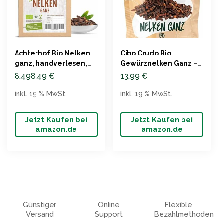
Achterhof Bio Nelken
Cibo Crudo Bio
ganz, handverlesen,
Gewürznelken Ganz –
250g
200g
8.498,49
€
13,99
€
Sonnengetrocknet
inkl. 19 % MwSt.
inkl. 19 % MwSt.
Jetzt Kaufen bei
Jetzt Kaufen bei
amazon.de
amazon.de
Günstiger
Online
Flexible
Versand
Support
Bezahlmethoden