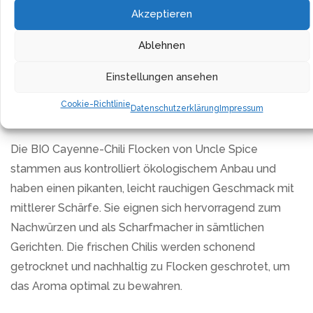
Akzeptieren
Nachtschattengewächse, prosperiert in den tropischen
und subtropischen Gefilden Afrikas und Asiens. Dieses
Ablehnen
Gewürz überzeugt durch seine pikante und dennoch
fruchtig scharfe Note und bietet somit eine ideale
Einstellungen ansehen
Grundlage für das i-Tüpfelchen in Deinen kulinarischen
Cookie-Richtlinie
Datenschutzerklärung
Impressum
Kreationen.
Die BIO Cayenne-Chili Flocken von Uncle Spice
stammen aus kontrolliert ökologischem Anbau und
haben einen pikanten, leicht rauchigen Geschmack mit
mittlerer Schärfe. Sie eignen sich hervorragend zum
Nachwürzen und als Scharfmacher in sämtlichen
Gerichten. Die frischen Chilis werden schonend
getrocknet und nachhaltig zu Flocken geschrotet, um
das Aroma optimal zu bewahren.