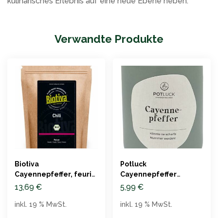
kulinarisches Erlebnis auf eine neue Ebene heben.
Verwandte Produkte
Biotiva
Potluck
Cayennepfeffer, feurig
Cayennepfeffer
scharf, 250g
Gewürzmischung im
13,69
€
5,99
€
Keramiktopf 65g
inkl. 19 % MwSt.
inkl. 19 % MwSt.