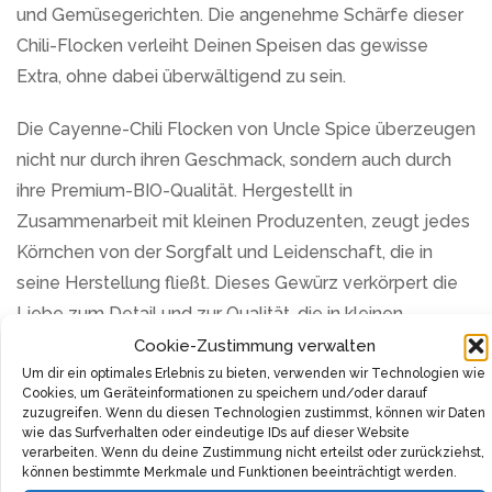
und Gemüsegerichten. Die angenehme Schärfe dieser
Chili-Flocken verleiht Deinen Speisen das gewisse
Extra, ohne dabei überwältigend zu sein.
Die Cayenne-Chili Flocken von Uncle Spice überzeugen
nicht nur durch ihren Geschmack, sondern auch durch
ihre Premium-BIO-Qualität. Hergestellt in
Zusammenarbeit mit kleinen Produzenten, zeugt jedes
Körnchen von der Sorgfalt und Leidenschaft, die in
seine Herstellung fließt. Dieses Gewürz verkörpert die
Liebe zum Detail und zur Qualität, die in kleinen
Manufakturen herrscht.
Cookie-Zustimmung verwalten
Um dir ein optimales Erlebnis zu bieten, verwenden wir Technologien wie
Cookies, um Geräteinformationen zu speichern und/oder darauf
Die ursprüngliche Herkunft der Cayenne-Chilischoten
zuzugreifen. Wenn du diesen Technologien zustimmst, können wir Daten
liegt in Südamerika, doch haben sie mittlerweile in
wie das Surfverhalten oder eindeutige IDs auf dieser Website
verarbeiten. Wenn du deine Zustimmung nicht erteilst oder zurückziehst,
Küchen weltweit ihren festen Platz gefunden.
können bestimmte Merkmale und Funktionen beeinträchtigt werden.
Cayennepfeffer, ein Halbstrauch der