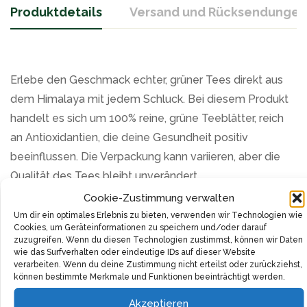
Produktdetails
Versand und Rücksendungen
Erlebe den Geschmack echter, grüner Tees direkt aus
dem Himalaya mit jedem Schluck. Bei diesem Produkt
handelt es sich um 100% reine, grüne Teeblätter, reich
an Antioxidantien, die deine Gesundheit positiv
beeinflussen. Die Verpackung kann variieren, aber die
Qualität des Tees bleibt unverändert.
Cookie-Zustimmung verwalten
Abschied von zerfetzten Papierteebeuteln! Dieser
Um dir ein optimales Erlebnis zu bieten, verwenden wir Technologien wie
Himalaya-Grüntee wird in robusten, pyramidenförmigen
Cookies, um Geräteinformationen zu speichern und/oder darauf
zuzugreifen. Wenn du diesen Technologien zustimmst, können wir Daten
Teebeuteln geliefert, die ein frischeres,
wie das Surfverhalten oder eindeutige IDs auf dieser Website
verarbeiten. Wenn du deine Zustimmung nicht erteilst oder zurückziehst,
geschmackvolles Gebräu garantieren. Jede Packung
können bestimmte Merkmale und Funktionen beeinträchtigt werden.
enthält 100 Teebeutel. Bei der Zubereitung empfehlen
Akzeptieren
wir ein Verhältnis von 1 Teebeutel zu 200 ml heißem