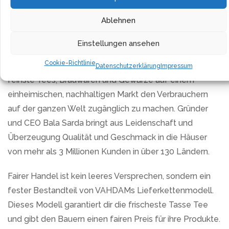
Wasser und eine Ziehzeit von 3 bis 5 Minuten.
Ablehnen
Erweitern Sie ihre Teekollektion mit VAHDAM India, einer
Einstellungen ansehen
der größten digital nativen, globalen Wellnessmarken
Cookie-Richtlinie
Indiens. Mit’ einer Milliarde Träumen’ ist VAHDAMs Ziel,
Datenschutzerklärung
Impressum
feinste Tees, Brauwaren und Gewürze auf einem
einheimischen, nachhaltigen Markt den Verbrauchern
auf der ganzen Welt zugänglich zu machen. Gründer
und CEO Bala Sarda bringt aus Leidenschaft und
Überzeugung Qualität und Geschmack in die Häuser
von mehr als 3 Millionen Kunden in über 130 Ländern.
Fairer Handel ist kein leeres Versprechen, sondern ein
fester Bestandteil von VAHDAMs Lieferkettenmodell.
Dieses Modell garantiert dir die frischeste Tasse Tee
und gibt den Bauern einen fairen Preis für ihre Produkte.