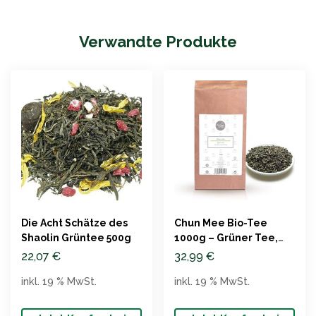
Verwandte Produkte
Die Acht Schätze des
Chun Mee Bio-Tee
Shaolin Grüntee 500g
1000g – Grüner Tee,
Rauchig-Süß
22,07
€
32,99
€
inkl. 19 % MwSt.
inkl. 19 % MwSt.