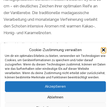
cm – ein deutliches Zeichen ihrer optimalen Reife an
der Vanillerebe. Die traditionelle madagassische
Verarbeitung und monatelange Verfeinerung verleiht
den Schoten intensive Aromen mit warmen Kakao-,
Honig- und Karamellnoten.
Die 15 Vanilleschoten (50g) präsentieren sich
Cookie-Zustimmung verwalten
geschmeidig in einem satten Braunton bis hin zu
Um dir ein optimales Erlebnis zu bieten, verwenden wir Technologien wie
Schwarz. Die weiche, glänzende Beschaffenheit zeugt
Cookies, um Geräteinformationen zu speichern und/oder darauf
von ihrer Frische und Qualität.
zuzugreifen. Wenn du diesen Technologien zustimmst, können wir Daten
wie das Surfverhalten oder eindeutige IDs auf dieser Website
verarbeiten. Wenn du deine Zustimmung nicht erteilst oder zurückziehst,
Mit ihrem intensiven Geschmack eignen sich die Bio-
können bestimmte Merkmale und Funktionen beeinträchtigt werden.
Vanilleschoten perfekt für Kuchen, Pfannkuchen,
Akzeptieren
Muffins, Marmeladen und Desserts. Auch Cocktails
erhalten durch die Vanille eine raffinierte Note.
Ablehnen