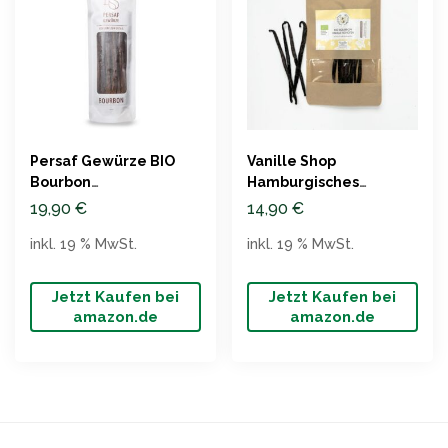
Persaf Gewürze BIO
‎Vanille Shop
Bourbon
Hamburgisches
Vanilleschoten
Genusskontor Bio
19,90
€
14,90
€
Premium aus
Bourbon
inkl. 19 % MwSt.
inkl. 19 % MwSt.
Madagaskar
Vanilleschoten
Premium aus
Madagaskar
Jetzt Kaufen bei
Jetzt Kaufen bei
amazon.de
amazon.de