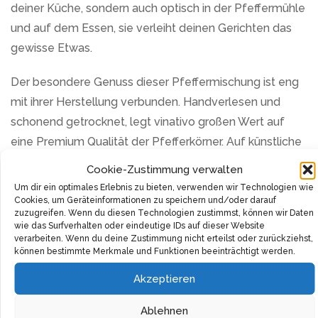
deiner Küche, sondern auch optisch in der Pfeffermühle
und auf dem Essen, sie verleiht deinen Gerichten das
gewisse Etwas.
Der besondere Genuss dieser Pfeffermischung ist eng
mit ihrer Herstellung verbunden. Handverlesen und
schonend getrocknet, legt vinativo großen Wert auf
eine Premium Qualität der Pfefferkörner. Auf künstliche
Zusätze wie Konservierungsstoffe und Farbstoffe wird
Cookie-Zustimmung verwalten
hierbei komplett verzichtet. Du erhältst ein
Um dir ein optimales Erlebnis zu bieten, verwenden wir Technologien wie
Naturprodukt, das deinen Gerichten eine
Cookies, um Geräteinformationen zu speichern und/oder darauf
zuzugreifen. Wenn du diesen Technologien zustimmst, können wir Daten
unvergleichliche Würze verleiht.
wie das Surfverhalten oder eindeutige IDs auf dieser Website
verarbeiten. Wenn du deine Zustimmung nicht erteilst oder zurückziehst,
können bestimmte Merkmale und Funktionen beeinträchtigt werden.
Hinter jeder Pfeffermischung von vinativo steckt eine
komplexe Prozesskette, die unter dem Motto “Farm to
Akzeptieren
Fork” steht. Die manuelle Ernte und aufwendige
Ablehnen
Reinigung stehen hier im Fokus. Jedes Pfefferkorn und