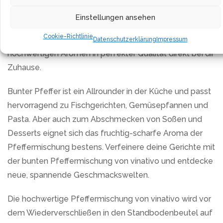
jede rosa Beere wird sorgfältig getrocknet, auf
Einstellungen ansehen
Schadstoffe und Pilze geprüft und danach direkt an den
Cookie-Richtlinie
Endverbraucher versandt. Auf diese Weise landen die
Datenschutzerklärung
Impressum
hochwertigen Aromen in perfekter Qualität direkt bei dir
Zuhause.
Bunter Pfeffer ist ein Allrounder in der Küche und passt
hervorragend zu Fischgerichten, Gemüsepfannen und
Pasta. Aber auch zum Abschmecken von Soßen und
Desserts eignet sich das fruchtig-scharfe Aroma der
Pfeffermischung bestens. Verfeinere deine Gerichte mit
der bunten Pfeffermischung von vinativo und entdecke
neue, spannende Geschmackswelten.
Die hochwertige Pfeffermischung von vinativo wird vor
dem Wiederverschließen in den Standbodenbeutel auf