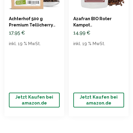
Achterhof 500 g
Azafran BIO Roter
Premium Tellicherry
Kampot
Pfefferkörner, ganz
Gourmetpfeffer 100g
17,95
€
14,99
€
inkl. 19 % MwSt.
inkl. 19 % MwSt.
Jetzt Kaufen bei
Jetzt Kaufen bei
amazon.de
amazon.de